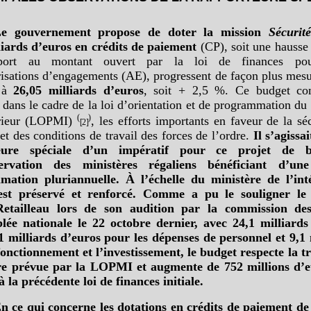
e gouvernement propose de doter la mission
Sécurité
liards d’euros en crédits de paiement
(CP), soit une hausse
port au montant ouvert par la loi de finances po
risations d’engagements (AE), progressent de façon plus mesu
r à
26,05
milliards d’euros
, soit + 2,5 %. Ce budget co
 dans le cadre de la loi d’orientation et de programmation du
(
)
érieur (LOPMI)
, les efforts importants en faveur de la sé
[2]
et des conditions de travail des forces de l’ordre.
Il s’agissa
eure spéciale d’un impératif pour ce projet de b
ervation des ministères régaliens bénéficiant d’un
ation pluriannuelle. À l’échelle du ministère de l’inté
est préservé et renforcé. Comme a pu le souligner le 
etailleau lors de son audition par la commission des
lée nationale le 22
octobre dernier, avec 24,1
milliards
1
milliards d’euros pour les dépenses de personnel et 9,1
fonctionnement et l’investissement, le budget respecte la tr
ère prévue par la LOPMI et augmente de 752
millions d’
 la précédente loi de finances initiale.
n ce qui concerne les dotations en crédits de paiement de 