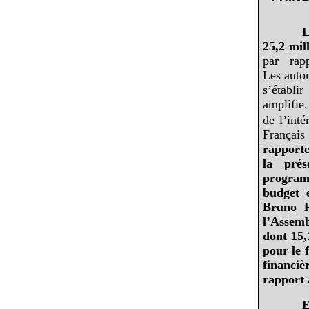
L
25,2
mil
par rap
Les auto
s’établi
amplifie,
de l’int
Français 
rapport
la
prés
programm
budget 
Bruno R
l’Assemb
dont 15,
pour le 
financi
rapport à
E