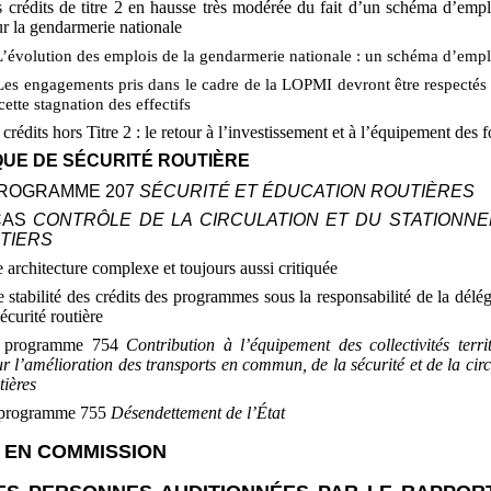
 crédits de titre
2 en hausse très modérée du fait d’un schéma d’empl
r la gendarmerie nationale
L’évolution des emplois de la gendarmerie nationale
: un schéma d’empl
Les engagements pris dans le cadre de la LOPMI devront être respectés
cette stagnation des effectifs
 crédits hors Titre
2
: le retour à l’investissement et à l’équipement des 
QUE DE SÉCURITÉ ROUTIÈRE
 PROGRAMME
207
SÉCURITÉ ET ÉDUCATION ROUTIÈRES
 CAS
CONTRÔLE DE LA CIRCULATION ET DU STATIONN
TIERS
 architecture complexe et toujours aussi critiquée
 stabilité des crédits des programmes sous la responsabilité de la délég
sécurité routière
 programme
754
Contribution à l’équipement des collectivités territ
r l’amélioration des transports en commun, de la sécurité et de la circ
tières
 programme
755
Désendettement de l’État
 EN COMMISSION