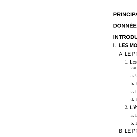
PRINCIP
DONNÉE
INTROD
I.
LES MO
A. LE
1. Les
con
a. 
b. 
c. 
d. 
2. L’é
a. 
b. 
B. LE