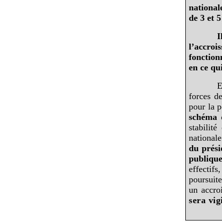
national
de 3 et 5
I
l’accroi
fonction
en ce qu
E
forces d
pour la p
schéma d
stabilit
national
du prési
publiqu
effectif
poursuit
un accro
sera vig