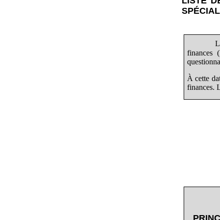
LISTE 
SPÉCIA
L
finances 
questionna
À cette da
finances. 
PRIN