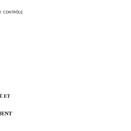
U CONTRÔLE
É ET
MENT