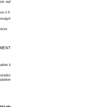
ois nul
ois à 0
 malgré
forces
EMENT
ation à
oriales
ulation