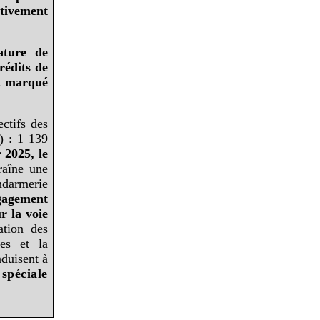
ctivement
ature de
rédits de
nt marqué
ectifs des
) : 1 139
 2025, le
raîne une
ndarmerie
ngagement
r la voie
ation des
tes et la
duisent à
spéciale