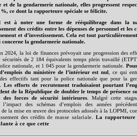
e et de la gendarmerie nationale, elles progressent respe
%, ce dont la rapporteure spéciale se félicite.
l est à noter une forme de rééquilibrage dans la n
ssement des crédits entre les dépenses de personnel et les c
nement et d’investissement. Cela est tout particulièreme
i concerne la gendarmerie nationale.
n 2024, la loi de finances prévoyait une progression des eff
e sécurités de 2 184 équivalents temps plein travaillé (ETPT
olice nationale, et 1 045 pour la gendarmerie nationale.
Pour
’emplois du ministère de l’intérieur est nul
, ce qui ent
é des effectifs tant pour la police nationale que pour la ge
e.
Les
efforts de recrutement traduisaient pourtant l’e
dent de la République de doubler le temps de présence su
e des
forces de sécurité intérieures
. Malgré cette stagn
s, l’impact des schémas d’emplois des années précéden
e de la mise en œuvre des protocoles adossés à la LOPMI, con
issement des crédits
de
masse salariale.
La rapporteure 
ilante à ce que cette