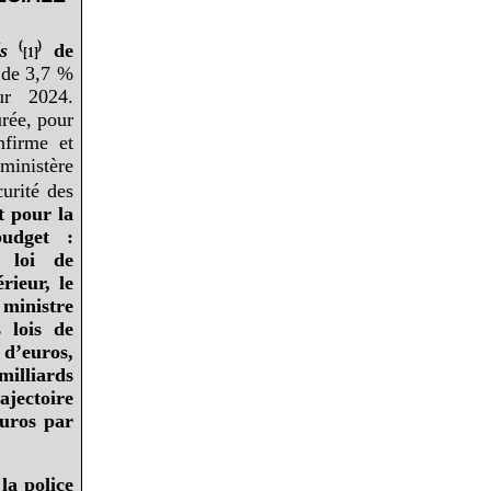
(
)
s
de
[1]
 de 3,7 %
ur 2024.
rée, pour
nfirme et
 ministère
curité des
it pour la
udget
:
e loi de
rieur,
le
ministre
 lois de
 d’euros,
milliards
ajectoire
euros par
la police