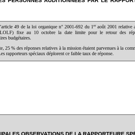
DES PERSONNES AUDITIONNÉES PAR LE RAPPOR
L
er
’article 49 de la loi organique n° 2001-692 du 1
août 2001 relative 
(LOLF) fixe au 10 octobre la date limite pour le retour des ré
ires budgétaires.
te, 25 % des réponses relatives à la mission étaient parvenues à la com
Les rapporteurs spéciaux déplorent ce faible taux de réponse.
CIPALES OBSERVATIONS DE LA RAPPORTEURE SP