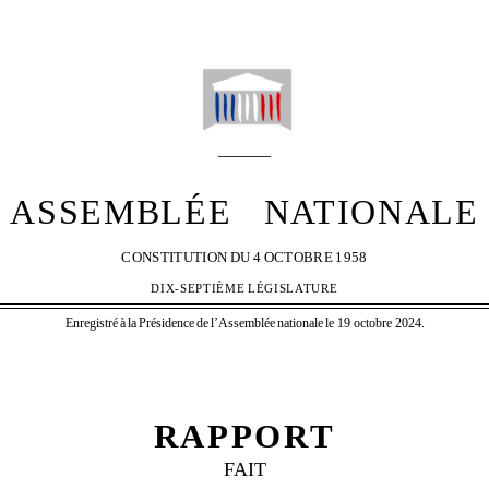
N
468
°
______
ASSEMBLÉE
NATIONALE
CONSTITUTION
DU
4
OCTOBRE
1958
DIX-SEPTIÈME
LÉGISLATURE
Enregistré
à
la
Présidence
de
l’Assemblée
nationale
le 19 octobre 2024.
RAPPORT
FAIT