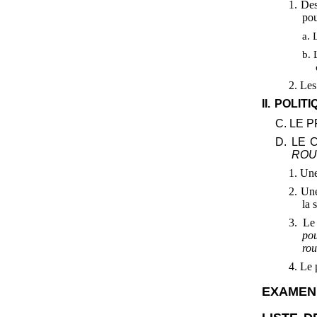
1. Des
pou
a. 
b. 
2. Les
II.
POLITI
C. LE
D. LE
ROU
1. Une
2. Une
la 
3. Le
pou
rou
4. Le
EXAMEN