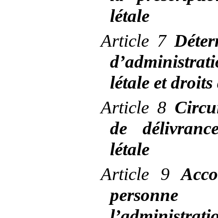
létale
Article
7
Déter
d’administrat
létale et droit
Article
8
Circu
de délivranc
létale
Article
9
Acc
person
l’administra