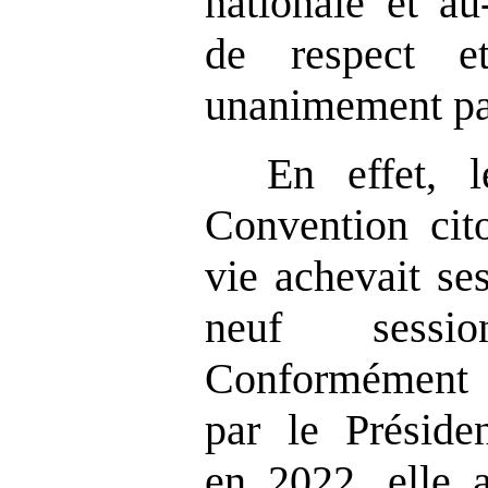
nationale et au
de respect et
unanimement pa
En effet, 
Convention cit
vie achevait se
neuf sessi
Conformément 
par le Préside
en 2022, elle a