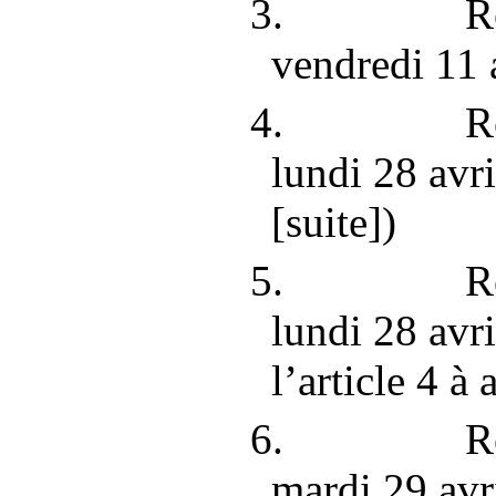
3. Ré
vendredi
11
4. Ré
lundi
28
avri
[suite])
5. Ré
lundi
28
avri
l’article
4 à a
6. Ré
mardi
29
avr