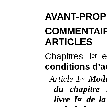
AVANT-PRO
COMMEN
ARTICLES
Chapitres
I
e
er
conditions d’
Article
1
Modif
er
du chapitre
livre
I
de la 
er