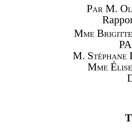
Par M.
Ol
Rappor
Mme
Brigitt
PA
M.
Stéphan
Mme
Éli
D