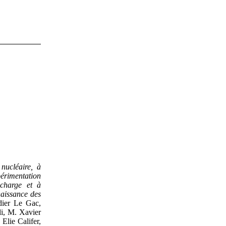
nucléaire, à
périmentation
 charge et à
naissance des
ier Le Gac,
, M. Xavier
Elie Califer,