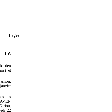
Pages
R LA
bastien
nis) et
arlson,
janvier
mes des
; AVEN
Cariou,
redi 22