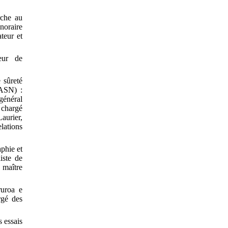
rche au
noraire
teur et
eur de
 sûreté
/ASN) :
général
 chargé
aurier,
lations
phie et
iste de
 maître
ruroa e
rgé des
s essais