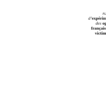
AU
d’
expérim
des
o
français
victi