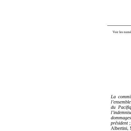
Voir les num
La commiss
l’ensemble
du Pacifi
l’indemnis
dommages 
président
Albertini,