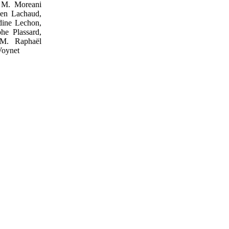
 M. Moreani
ien Lachaud,
ine Lechon,
he Plassard,
M. Raphaël
Voynet