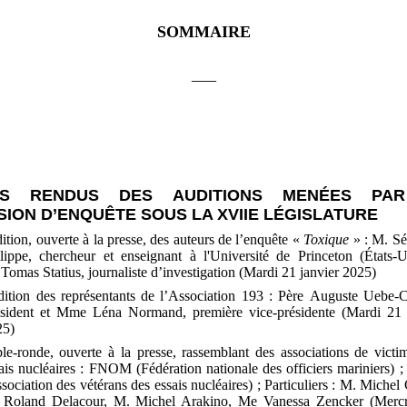
SOMMAIRE
___
ES RENDUS DES AUDITIONS MENÉES PA
ION D’ENQUÊTE SOUS LA XVIIE LÉGISLATURE
ition, ouverte à la presse, des auteurs de l’enquête «
Toxique
» : M.
Sé
lippe, chercheur et enseignant à l'Université de Princeton (États-U
Tomas Statius, journaliste d’investigation (Mardi 21
janvier 2025)
ition des représentants de l’Association 193
: Père
Auguste Uebe
‑
C
ésident et Mme Léna Normand, première vice
‑
présidente (Mardi 21
25)
le-ronde, ouverte à la presse, rassemblant des associations de victi
ais nucléaires
: FNOM (Fédération nationale des officiers mariniers)
sociation des vétérans des essais nucléaires)
; Particuliers
: M.
Michel 
Roland Delacour, M.
Michel Arakino, Me
Vanessa Zencker (Merc