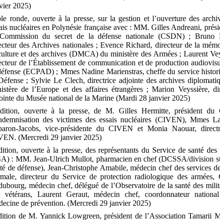
vier 2025)
le ronde, ouverte à la presse, sur la gestion et l’ouverture des archi
ais nucléaires en Polynésie française avec : MM. Gilles Andreani, prési
 Commission du secret de la défense nationale (CSDN) ; Bruno R
ecteur des Archives nationales ; Evence Richard, directeur de la mémo
culture et des archives (DMCA) du ministère des Armées ; Laurent Vey
ecteur de l’Établissement de communication et de production audiovisu
défense (ECPAD) ; Mmes Nadine Marienstras, cheffe du service histor
Défense ; Sylvie Le Clech, directrice adjointe des archives diplomati
istère de l’Europe et des affaires étrangères ; Marion Veyssière, dir
ointe du Musée national de la Marine (Mardi 28 janvier 2025)
dition, ouverte à la presse, de M. Gilles Hermitte, président du
indemnisation des victimes des essais nucléaires (CIVEN), Mmes L
baron-Jacobs, vice-présidente du CIVEN et Monia Naouar, direct
EN. (Mercredi 29 janvier 2025)
ition, ouverte à la presse, des représentants du Service de santé des
A) : MM. Jean-Ulrich Mullot, pharmacien en chef (DCSSA/division st
té de défense), Jean-Christophe Amabile, médecin chef des services de
male, directeur du Service de protection radiologique des armées, 
ubourg, médecin chef, délégué de l’Observatoire de la santé des milita
s vétérans, Laurent Geraut, médecin chef, coordonnateur nationa
ecine de prévention. (Mercredi 29 janvier 2025)
dition de M. Yannick Lowgreen, président de l’Association Tamarii 