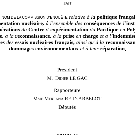
FAIT
relative à la
politique frança
 NOM DE LA COMMISSION D’ENQUÊTE
entation nucléaire
,
à l’ensemble des
conséquences
de
l’
inst
pération
s
du
Centr
e
d’
expérimentation
du
Pacifique
en
Pol
e
,
à la
reconnaissance
,
à la
prise
en
charge
et à l’
indemnis
me
s
des
essais nucléaires français,
ainsi qu’à la
reconnaissa
dommages environnementaux
et à leur
réparation
,
Président
M.
Didier LE GAC
Rapporteure
Mme
Mereana REID-ARBELOT
Députés
——