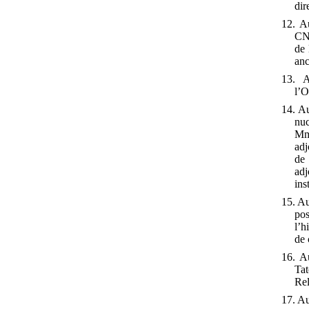
dir
12. Au
CNR
de 
anc
13. A
l’O
14. Au
nuc
Mm
adj
de
adj
ins
15. Au
po
l’h
de 
16. A
Tat
Rel
17. Au