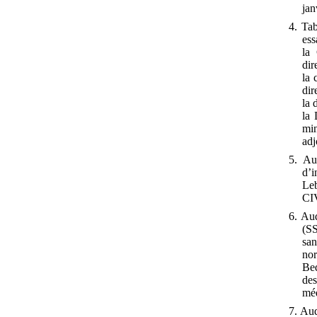
jan
4. Tab
ess
la
dir
la 
dir
la 
la 
min
adj
5. Au
d’
Le
CIV
6. Aud
(SS
san
nor
Bed
de
méd
7. Au