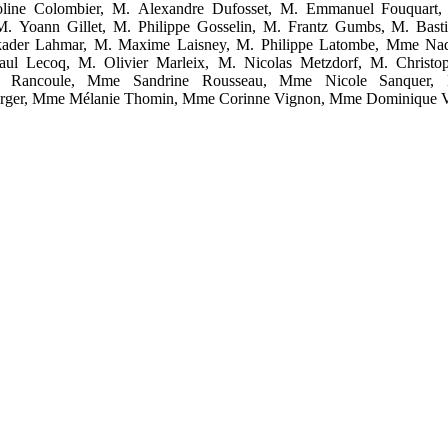
ine Colombier, M. Alexandre Dufosset, M. Emmanuel Fouquart,
 M. Yoann Gillet, M. Philippe Gosselin, M. Frantz Gumbs, M. Bast
ader Lahmar, M. Maxime Laisney, M. Philippe Latombe, Mme Nad
aul Lecoq, M. Olivier Marleix, M. Nicolas Metzdorf, M. Christop
n Rancoule, Mme Sandrine Rousseau, Mme Nicole Sanquer, 
erger, Mme Mélanie Thomin, Mme Corinne Vignon, Mme Dominique 