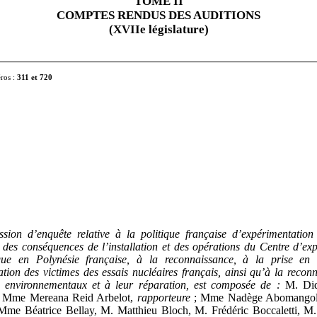
TOME II
COMPTES RENDUS DES AUDITIONS
(XVIIe législature)
éros :
311 et 720
ion d’enquête relative à la politique française d’expérimentation 
 des conséquences de l’installation et des opérations du Centre d’ex
que en Polynésie française, à la reconnaissance, à la prise en
ation des victimes des essais nucléaires français, ainsi qu’à la recon
environnementaux et à leur réparation, est composée de
:
M. Did
; Mme Mereana Reid Arbelot,
rapporteure
; Mme Nadège Abomangoli
 Mme Béatrice Bellay, M. Matthieu Bloch, M. Frédéric Boccaletti, M. 