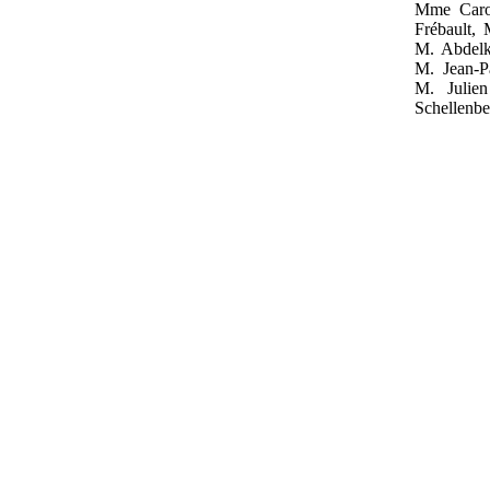
Mme Carol
Frébault,
M. Abdelk
M. Jean‑P
M. Julie
Schellenb