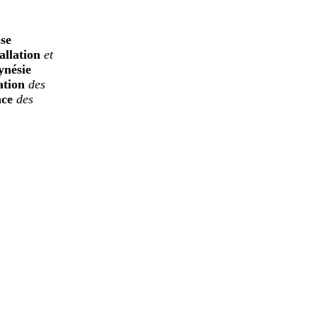
ise
allation
et
ynésie
ation
des
nce
des