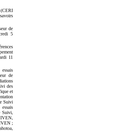
e (CERI
savoirs
seur de
credi 5
érences
ppement
ardi 11
 essais
teur de
iations
ivi des
fique et
ntation
e Suivi
 essais
 Suivi,
 CIVEN,
CIVEN ;
ahotoa,