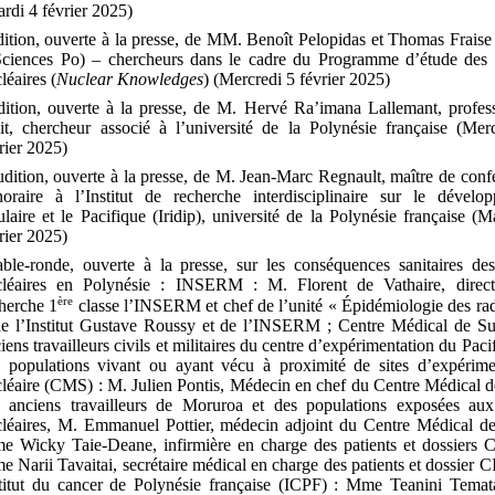
rdi 4 février 2025)
ition, ouverte à la presse, de MM.
Benoît Pelopidas et Thomas Frais
ciences Po) – chercheurs dans le cadre du Programme d’étude des 
léaires (
Nuclear Knowledges
) (Mercredi 5
février 2025)
ition, ouverte à la presse, de M.
Hervé Ra’imana Lallemant, profes
it, chercheur associé à l’université de la Polynésie française (Mer
rier 2025)
dition, ouverte à la presse, de M.
Jean-Marc Regnault, maître de conf
oraire à l’Institut de recherche interdisciplinaire sur le dévelo
ulaire et le Pacifique (Iridip), université de la Polynésie française (M
rier 2025)
ble-ronde, ouverte à la presse, sur les conséquences sanitaires des
cléaires en Polynésie : INSERM : M. Florent de Vathaire, direc
ère
herche 1
classe l’INSERM et chef de l’unité «
Épidémiologie des rad
e l’Institut Gustave Roussy et de l’INSERM ; Centre Médical de Su
iens travailleurs civils et militaires du centre d’expérimentation du Paci
 populations vivant ou ayant vécu à proximité de sites d’expérime
léaire (CMS) : M. Julien Pontis, Médecin en chef du Centre Médical d
 anciens travailleurs de Moruroa et des populations exposées aux
léaires, M. Emmanuel Pottier, médecin adjoint du Centre Médical de
 Wicky Taie-Deane, infirmière en charge des patients et dossiers
 Narii Tavaitai, secrétaire médical en charge des patients et dossier 
titut du cancer de Polynésie française (ICPF) : Mme Teanini Temat