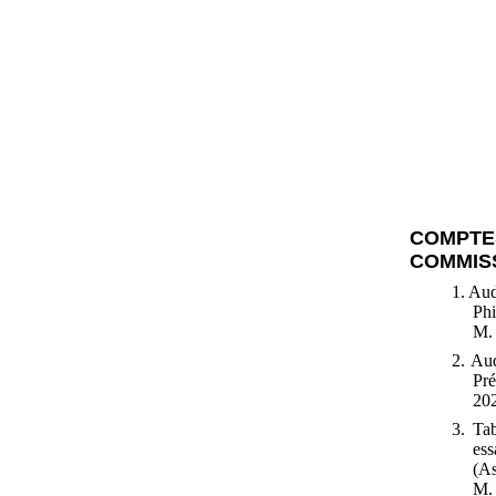
COMPT
COMMISS
1. Aud
Phi
M.
2. Aud
Pr
20
3. Tab
ess
(As
M.