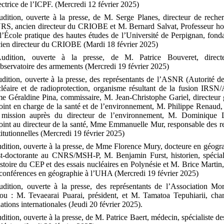
ectrice de l’ICPF. (Mercredi 12 février 2025)
dition, ouverte à la presse, de M. Serge Planes, directeur de reche
S, ancien directeur du CRIOBE et M. Bernard Salvat, Professeur ho
l’École pratique des hautes études de l’Université de Perpignan, fonda
ien directeur du CRIOBE (Mardi 18 février 2025)
udition, ouverte à la presse, de M. Patrice Bouveret, direct
bservatoire des armements (Mercredi 19 février 2025)
dition, ouverte à la presse, des représentants de l’ASNR (Autorité de
léaire et de radioprotection, organisme résultant de la fusion IRSN
e Géraldine Pina, commissaire, M.
Jean
‑
Christophe Gariel, directeur 
oint en charge de la santé et de l’environnement, M. Philippe Renaud,
 mission auprès du directeur de l’environnement, M. Dominique L
oint au directeur de la santé, Mme Emmanuelle Mur, responsable des re
titutionnelles (Mercredi 19 février 2025)
dition, ouverte à la presse, de Mme Florence Mury, docteure en géogra
st-doctorante au CNRS/MSH-P, M.
Benjamin Furst, historien, spécial
istoire du CEP et des essais nucléaires en Polynésie et M. Brice Martin,
conférences en géographie à l’UHA (Mercredi 19 février 2025)
udition, ouverte à la presse, des représentants de l’Association Mo
ou : M. Tevaearai Puarai, président, et M. Tamatoa Tepuhiarii, cha
ations internationales (Jeudi 20 février 2025).
dition, ouverte à la presse, de M. Patrice Baert, médecin, spécialiste de