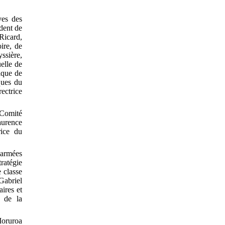
ves des
dent de
icard,
ire, de
ssière,
elle de
ique de
ques du
ectrice
 Comité
aurence
rice du
 armées
ratégie
 classe
Gabriel
ires et
l de la
Moruroa