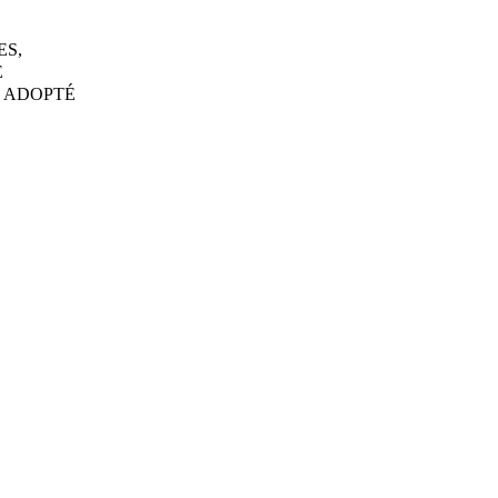
ES,
E
, ADOPTÉ