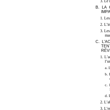
3. Le 
B. LA 
IMP
1. Le
2. L’i
3. Les
ma
C. L’
TEN
RÉV
1. L’
l’u
a. 
b. 
c. 
d. 
2. L’a
3. L’e