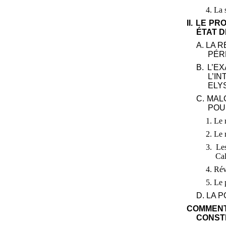
4. La 
II. LE P
ÉTAT D
A. LA 
PÉR
B. L’
L’I
ELY
C. MAL
POU
1. Le 
2. Le 
3. Le
Ca
4. Rév
5. Le 
D. LA 
COMME
CONST