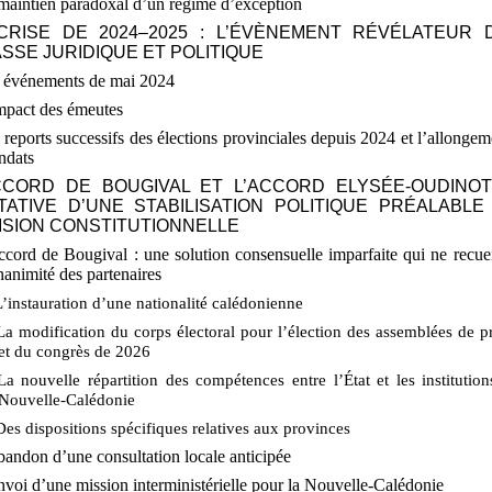
maintien paradoxal d’un régime d’exception
CRISE DE 2024–2025
: L’ÉVÈNEMENT RÉVÉLATEUR 
ASSE JURIDIQUE ET POLITIQUE
s événements de mai
2024
mpact des émeutes
 reports successifs des élections provinciales depuis 2024 et l’allongem
ndats
ACCORD DE BOUGIVAL ET L’ACCORD ELYSÉE-OUDINO
TATIVE D’UNE STABILISATION POLITIQUE PRÉALABLE
ISION CONSTITUTIONNELLE
accord de Bougival
: une solution consensuelle imparfaite qui ne recuei
nanimité des partenaires
L’instauration d’une nationalité calédonienne
La modification du corps électoral pour l’élection des assemblées de p
et du congrès de 2026
La nouvelle répartition des compétences entre l’État et les institution
Nouvelle-Calédonie
Des dispositions spécifiques relatives aux provinces
bandon d’une consultation locale anticipée
nvoi d’une mission interministérielle pour la Nouvelle-Calédonie