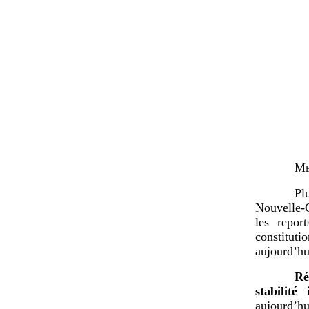
Me
Pl
Nouvelle-C
les report
constitut
aujourd’hu
Ré
stabilité 
aujourd’hui