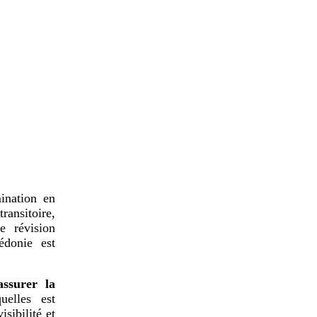
ination en
ransitoire,
de révision
édonie est
assurer la
elles est
isibilité et