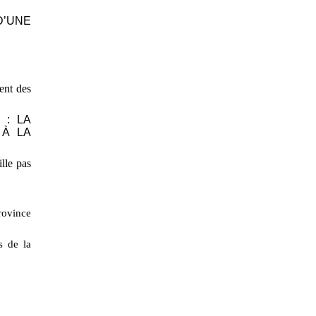
D’UNE
ent des
T
: LA
 À LA
lle pas
rovince
s de la