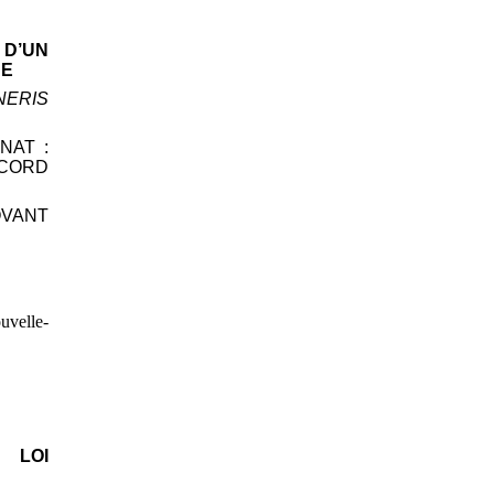
 D’UN
UE
NERIS
ÉNAT
:
CCORD
OVANT
uvelle-
 LOI