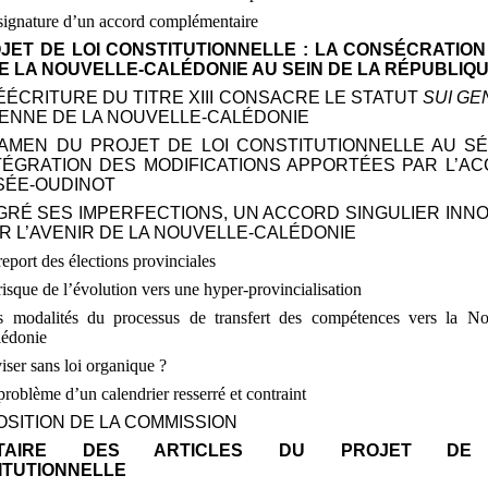
signature d’un accord complémentaire
ROJET DE LOI CONSTITUTIONNELLE
: LA CONSÉCRATION
E LA NOUVELLE-CALÉDONIE AU SEIN DE LA RÉPUBLIQ
RÉÉCRITURE DU TITRE
XIII CONSACRE LE STATUT
SUI GE
ENNE DE LA NOUVELLE-CALÉDONIE
EXAMEN DU PROJET DE LOI CONSTITUTIONNELLE AU S
NTÉGRATION DES MODIFICATIONS APPORTÉES PAR L’A
SÉE-OUDINOT
GRÉ SES IMPERFECTIONS, UN ACCORD SINGULIER INN
R L’AVENIR DE LA NOUVELLE-CALÉDONIE
report des élections provinciales
risque de l’évolution vers une hyper-provincialisation
s modalités du processus de transfert des compétences vers la No
lédonie
iser sans loi organique
?
problème d’un calendrier resserré et contraint
POSITION DE LA COMMISSION
NTAIRE DES ARTICLES DU PROJET DE
ITUTIONNELLE