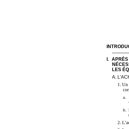
INTRODU
...................
I. APRÈ
NÉCES
LES ÉQ
A. L’A
1. Un 
cor
a.
b. 
2. L’a