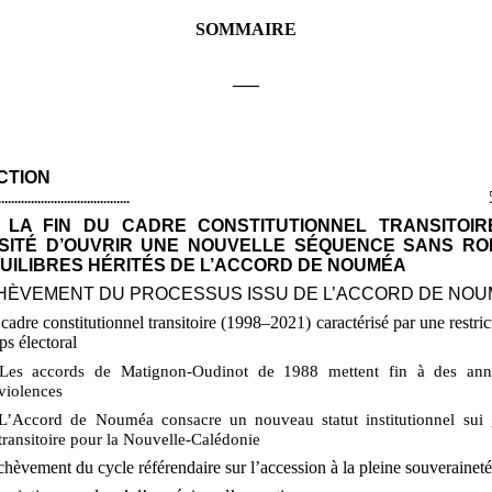
SOMMAIRE
___
CTION
........................................
S LA FIN DU CADRE CONSTITUTIONNEL TRANSITOIR
SITÉ D’OUVRIR UNE NOUVELLE SÉQUENCE SANS R
UILIBRES HÉRITÉS DE L’ACCORD DE NOUMÉA
CHÈVEMENT DU PROCESSUS ISSU DE L’ACCORD DE NO
cadre constitutionnel transitoire (1998–2021) caractérisé par une restri
ps électoral
 Les accords de Matignon-Oudinot de 1988 mettent fin à des ann
violences
L’Accord de Nouméa consacre un nouveau statut institutionnel sui 
transitoire pour la Nouvelle-Calédonie
chèvement du cycle référendaire sur l’accession à la pleine souverainet