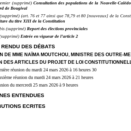
premier (supprimé)
Consultation des populations de la Nouvelle-Calédo
ord de Bougival
(supprimé) (art. 76 et 77 ainsi que 78,79 et 80 [nouveaux] de la Consti
ture du titre
XIII de la Constitution
bis (supprimé)
Report des élections provinciales
 (supprimé)
Entrée en vigueur de l’article 2
 RENDU DES DÉBATS
ION DE MME NAÏMA MOUTCHOU, MINISTRE DES OUTRE-M
EN DES ARTICLES DU PROJET DE LOI CONSTITUTIONNEL
mière réunion du mardi 24
mars 2026 à 16
heures 30
uxième réunion du mardi 24
mars 2026 à 21
heures
union du mercredi 25
mars 2026 à 9
heures
NES ENTENDUES
UTIONS ECRITES