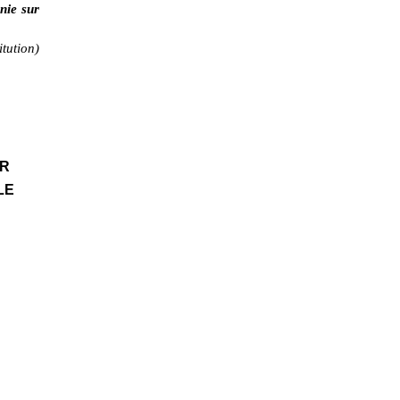
nie sur
tution)
ER
LE