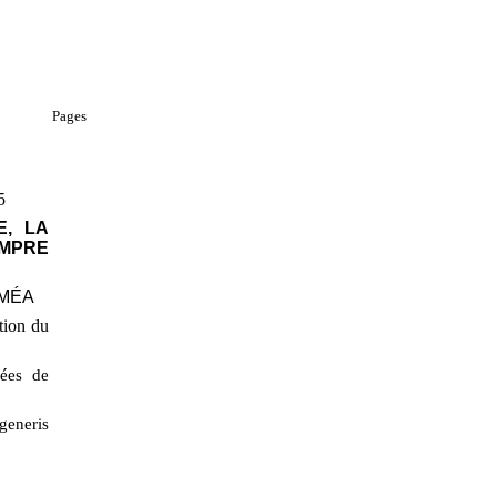
Pages
5
E, LA
OMPRE
UMÉA
ction du
ées de
generis
é