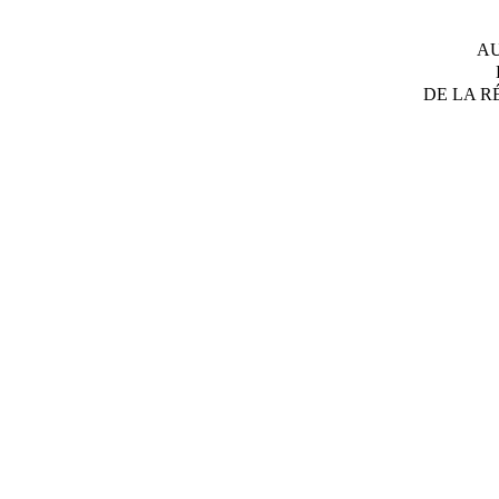
AU
DE LA R