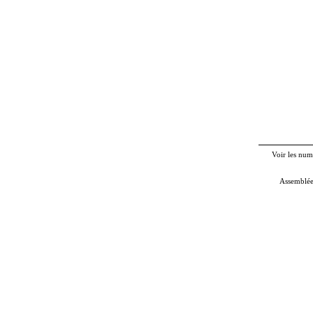
Voir les num
Assemblée 