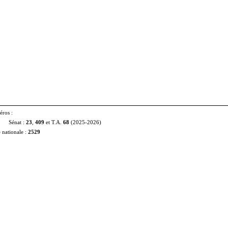
éros :
Sénat :
23
,
409
et T.A.
68
(2025‑2026)
nationale :
2529