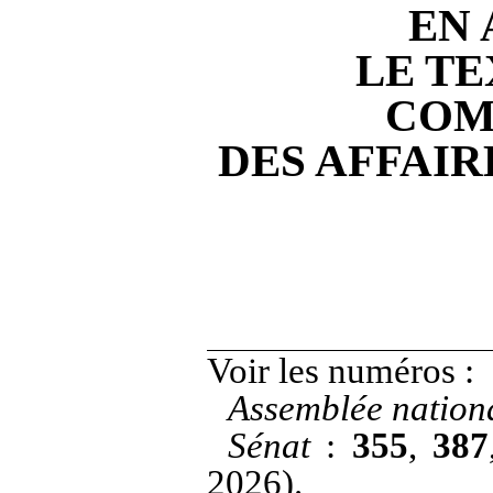
EN
LE TE
COM
DES AFFAI
Voir les numéros
:
Assemblée nation
Sénat
:
355
,
387
2026).