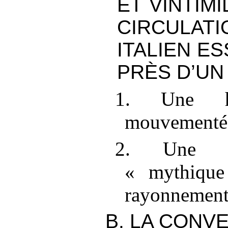
ET VINTIMI
CIRCULA
ITALIEN E
PRÈS D’UN
1. Une his
mouvementé
2. Une lig
«
mythique
rayonnement
B. LA CONV