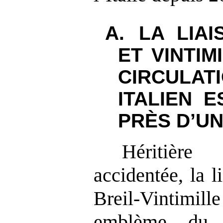
A.
LA LIA
ET VINTIM
CIRCULA
ITALIEN E
PRÈS D’UN
Héritièr
accidentée, la l
Breil-Vintimill
emblème du p