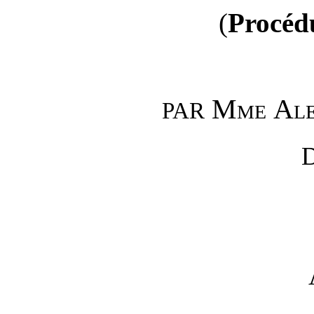
(
Procédu
Mme
Al
PAR
D