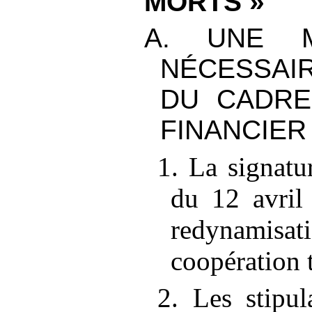
MORTS
»
A. UNE M
NÉCESSAIR
DU CADRE
FINANCIER
1. La signatu
du 12
avril
redynam
coopération t
2. Les stipu