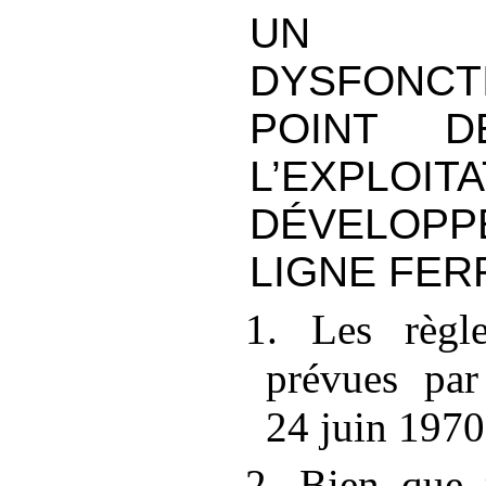
UN 
DYSFONC
POINT D
L’EXPLOI
DÉVELOP
LIGNE FER
1. Les règl
prévues par
24
juin 1970
2. Bien que 