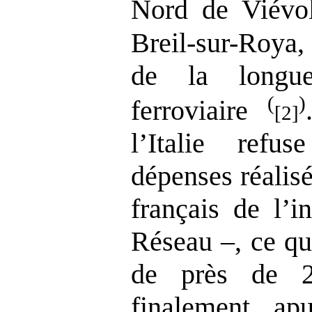
Nord de Viév
Breil-sur-Roya, 
de la longue
(
)
ferroviaire
[2]
l’Italie refu
dépenses réalisé
français de l’i
Réseau –, ce qu
de près de 2
finalement, ap