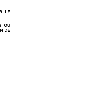
R LE
S OU
ON DE