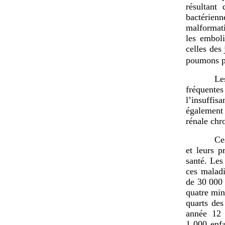
résultant
bactérienn
malformati
les embol
celles des
poumons pa
Le
fréquentes
l’insuffi
également 
rénale chr
Ce
et leurs 
santé. Les
ces malad
de 30 000 
quatre min
quarts de
année 12
1 000 enfa