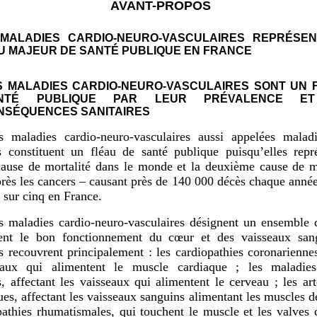
AVANT-PROPOS
MALADIES CARDIO-NEURO-VASCULAIRES REPRÉSE
U MAJEUR DE SANTÉ PUBLIQUE EN FRANCE
S MALADIES CARDIO-NEURO-VASCULAIRES SONT UN 
NTÉ PUBLIQUE PAR LEUR PRÉVALENCE E
NSÉQUENCES SANITAIRES
s maladies cardio-neuro-vasculaires aussi appelées maladi
s constituent un fléau de santé publique puisqu’elles repr
ause de mortalité dans le monde et la deuxième cause de m
rès les cancers – causant près de 140 000 décès chaque année 
 sur cinq en France.
s maladies cardio-neuro-vasculaires désignent un ensemble 
tent le bon fonctionnement du cœur et des vaisseaux san
s recouvrent principalement : les cardiopathies coronariennes
eaux qui alimentent le muscle cardiaque ; les maladies
s, affectant les vaisseaux qui alimentent le cerveau ; les art
ues, affectant les vaisseaux sanguins alimentant les muscles d
pathies rhumatismales, qui touchent le muscle et les valves 