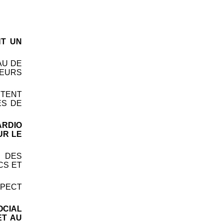
NT UN
AU DE
EURS
NTENT
ÉS DE
ARDIO
UR LE
E DES
CS ET
SPECT
OCIAL
ET AU