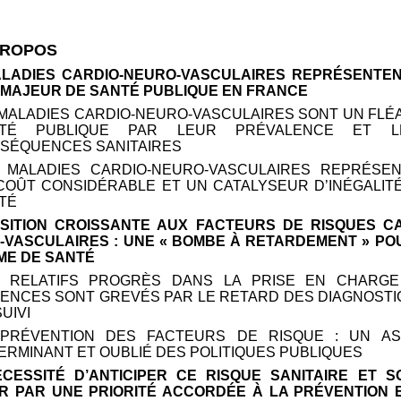
PROPOS
MALADIES CARDIO-NEURO-VASCULAIRES REPRÉSENTE
 MAJEUR DE SANTÉ PUBLIQUE EN FRANCE
 MALADIES CARDIO-NEURO-VASCULAIRES SONT UN FLÉ
NTÉ PUBLIQUE PAR LEUR PRÉVALENCE ET L
SÉQUENCES SANITAIRES
S MALADIES CARDIO-NEURO-VASCULAIRES REPRÉSE
COÛT CONSIDÉRABLE ET UN CATALYSEUR D’INÉGALIT
TÉ
XPOSITION CROISSANTE AUX FACTEURS DE RISQUES C
-VASCULAIRES
: UNE «
BOMBE À RETARDEMENT
» PO
ME DE SANTÉ
S RELATIFS PROGRÈS DANS LA PRISE EN CHARG
ENCES SONT GREVÉS PAR LE RETARD DES DIAGNOSTI
UIVI
 PRÉVENTION DES FACTEURS DE RISQUE
: UN A
ERMINANT ET OUBLIÉ DES POLITIQUES PUBLIQUES
NÉCESSITÉ D’ANTICIPER CE RISQUE SANITAIRE ET S
R PAR UNE PRIORITÉ ACCORDÉE À LA PRÉVENTION 