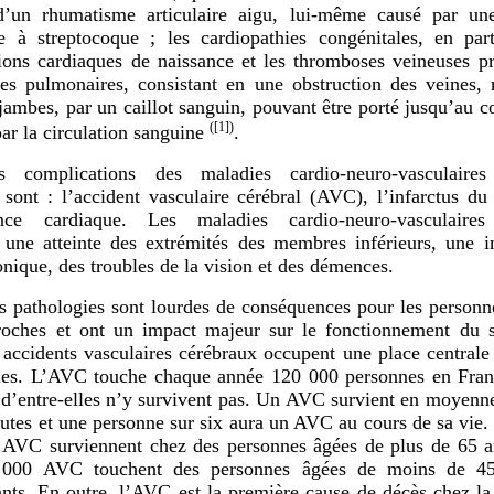
 d’un rhumatisme articulaire aigu, lui-même causé par une
e à streptocoque ; les cardiopathies congénitales, en part
ons cardiaques de naissance et les thromboses veineuses p
ies pulmonaires, consistant en une obstruction des veines,
 jambes, par un caillot sanguin, pouvant être porté jusqu’au 
(
[1]
)
r la circulation sanguine
.
s complications des maladies cardio-neuro-vasculaire
 sont : l’accident vasculaire cérébral (AVC), l’infarctus d
sance cardiaque. Les maladies cardio-neuro-vasculaires
une atteinte des extrémités des membres inférieurs, une i
onique, des troubles de la vision et des démences.
s pathologies sont lourdes de conséquences pour les person
proches et ont un impact majeur sur le fonctionnement du 
 accidents vasculaires cérébraux occupent une place centrale
ies. L’AVC touche chaque année 120 000 personnes en Franc
d’entre-elles n’y survivent pas. Un AVC survient en moyenne
utes et une personne sur six aura un AVC au cours de sa vie. S
s AVC surviennent chez des personnes âgées de plus de 65 a
 000 AVC touchent des personnes âgées de moins de 45
nts. En outre, l’AVC est la première cause de décès chez l