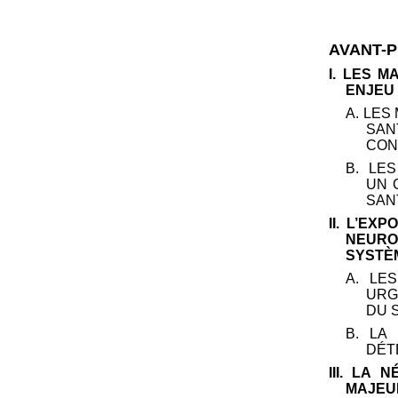
AVANT-
I. LES 
ENJEU
A. LES
SA
CON
B. LE
UN 
SAN
II. L’E
NEURO
SYSTÈ
A. LE
URG
DU S
B. LA
DÉT
III. LA 
MAJEU