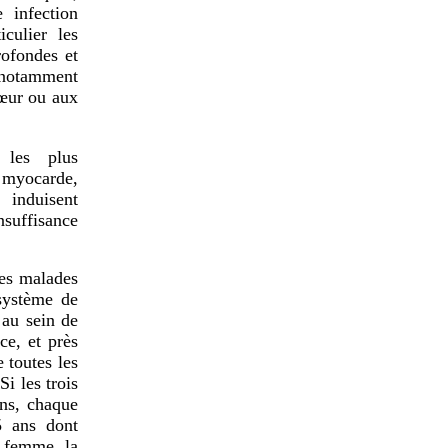
 infection
iculier les
rofondes et
 notamment
cœur ou aux
s les plus
u myocarde,
 induisent
nsuffisance
nes malades
système de
 au sein de
e, et près
 toutes les
i les trois
ns, chaque
 ans dont
a femme, la