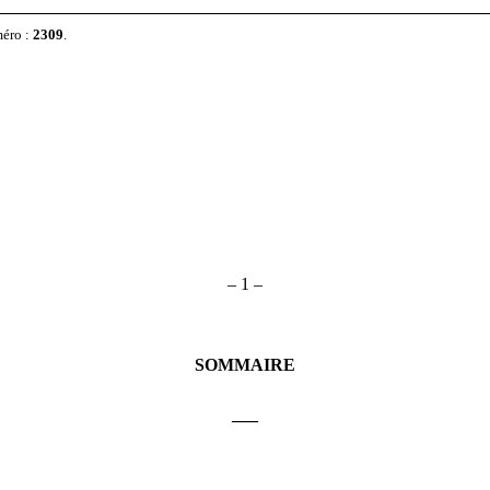
méro :
2309
.
– 1 –
SOMMAIRE
___