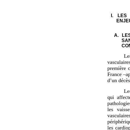
I.
LES 
ENJE
A.
LE
SA
CO
Le
vasculaire
première c
France –ap
d’un décès
Le
qui affec
pathologie
les vaiss
vasculaire
périphériq
les cardio