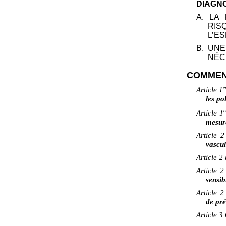
DIAGN
A. LA
RI
L’E
B. UN
NÉC
COMMEN
e
Article
1
les po
e
Article
1
mesure
Article
vascul
Article
2
Article
2
sensib
Article
2
de pré
Article
3