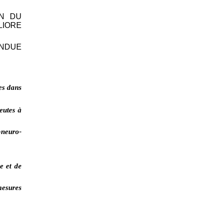
ON DU
IORE
ENDUE
es dans
eutes à
-neuro-
e et de
mesures