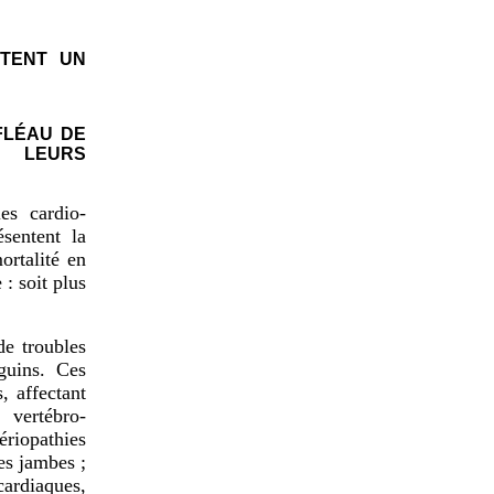
NTENT UN
FLÉAU DE
T LEURS
es cardio-
ésentent la
ortalité en
: soit plus
de troubles
guins. Ces
, affectant
 vertébro-
ériopathies
es jambes ;
cardiaques,