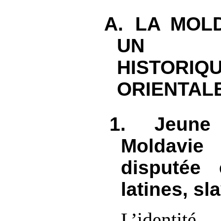
A.
LA MOLD
UN C
HISTORIQ
ORIENTAL
1.
Jeune
Moldavie
disputée 
latines, s
L’identi