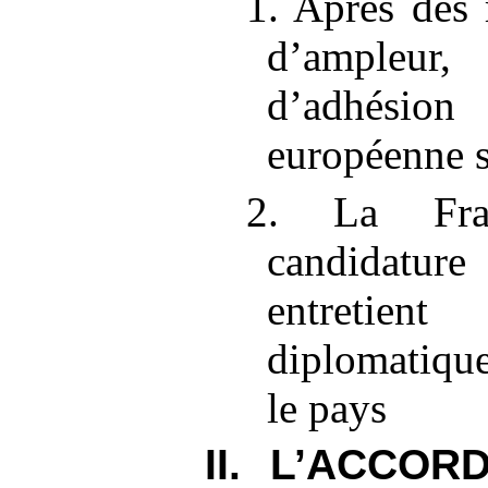
1. Après des 
d’ampleur
d’adhési
européenne s
2. La Fran
candidat
entretien
diplomatiqu
le pays
II. L’ACCO