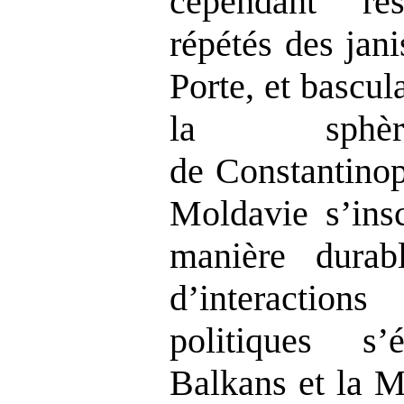
cependant ré
répétés des jan
Porte, et bascul
la sphère
de
Constantinop
Moldavie s’insc
manière dura
d’interactio
politiques s
Balkans et la
Mé