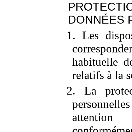
PROTE
DONNÉES 
1. Les dispo
corresponde
habituelle d
relatifs à la 
2. La prote
personnelles
attentio
confor