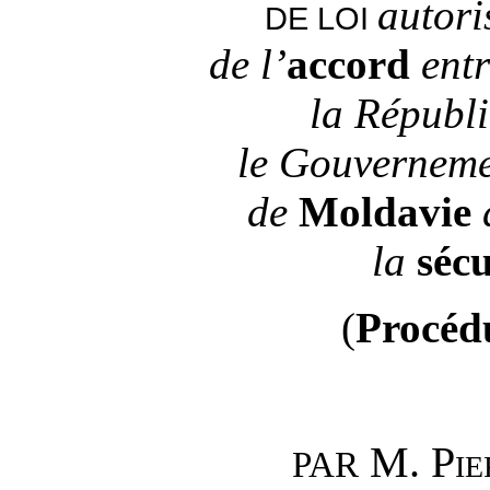
autori
DE LOI
de
l’
accord
ent
la Républi
le
Gouvernemen
de
Moldavie
la
sécu
(
Procédu
M.
Pi
PAR