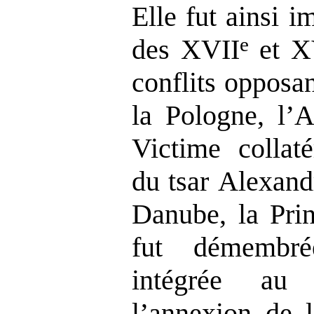
Elle fut ainsi i
e
des XVII
et X
conflits opposa
la Pologne, l’A
Victime collaté
du tsar
Alexand
Danube, la Pri
fut démembré
intégrée au
l’annexion de l