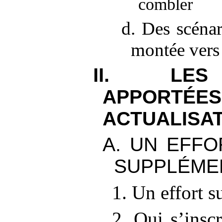
combler
d. Des scénar
montée vers 
II. LES
APPORTÉE
ACTUALISA
A. UN EFFO
SUPPLÉME
1. Un effort 
2. Qui s’insc