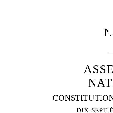
N
ASS
NAT
CONSTITUTIO
DIX
‑
SEPTI