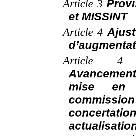
Prov
Article
3
et MISSINT
Ajus
Article
4
d’augmentati
Article 4 
Avancement
mise en
commission 
concertation
actuali