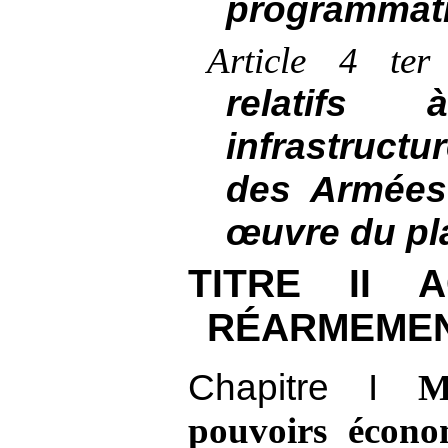
programmat
Article 4 ter
relatifs
infrastruct
des Armées
œuvre du pl
TITRE
II 
RÉARMEME
Chapitre
I
M
pouvoirs écono