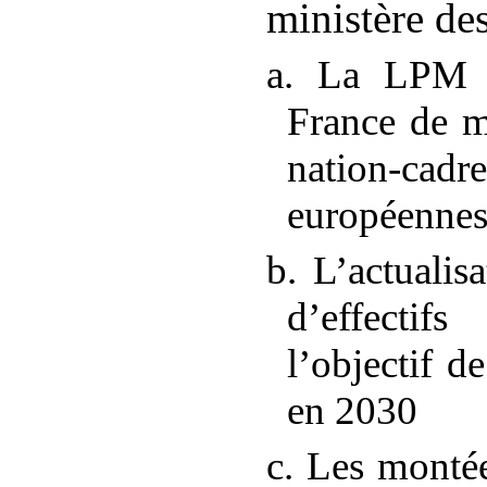
ministère de
a. La LPM d
France de m
nation
‑
cadr
européenne
b. L’actualisa
d’effecti
l’objectif d
en 2030
c. Les montée