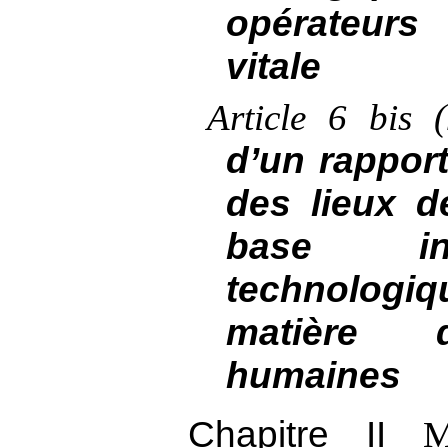
opérateur
vitale
Article
6 bis 
d’un rapport
des lieux d
base ind
technologiq
matière 
humaines
Chapitre
II
M