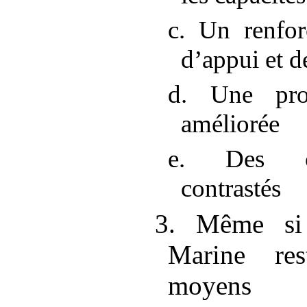
c. Un renfo
d’appui et d
d. Une prot
améliorée
e. Des ch
contrastés
3. Même si
Marine res
moyens d