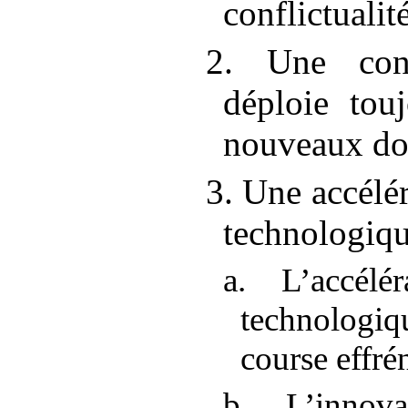
conflictualit
2. Une conf
déploie tou
nouveaux d
3. Une accélé
technologiq
a. L’accélé
technologi
course effré
b. L’innova