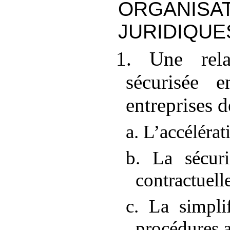
ORGANISA
JURIDIQUE
1. Une rela
sécurisée e
entreprises 
a. L’accélér
b. La sécuri
contractuell
c. La simplif
procédures a