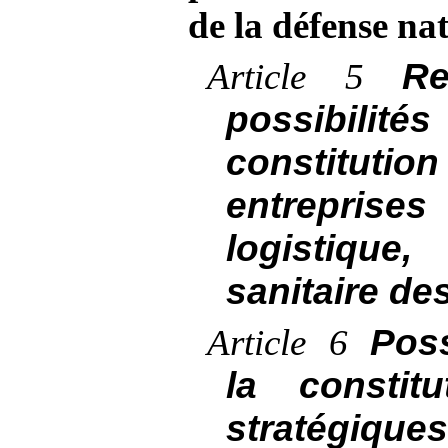
de la défense na
Re
Article
5
possibilit
constituti
entreprises
logistique
sanitaire de
Poss
Article
6
la constit
stratégiq