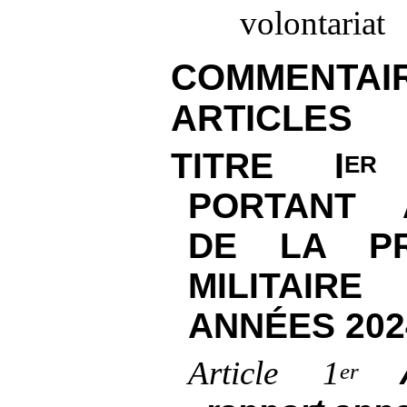
volontariat
COMMEN
ARTICLES
TITRE
I
D
ER
PORTANT A
DE LA PR
MILITAI
ANNÉES 202
Article
1
er