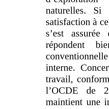
naturelles. S
satisfaction à ce
s’est assurée 
répondent bi
conventionne
interne. Conce
travail, confo
l’OCDE de 20
maintient une i