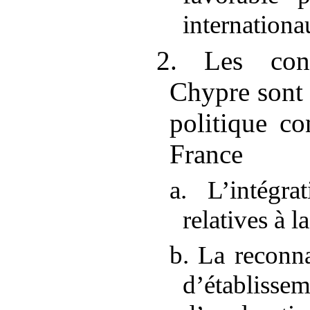
internationa
2. Les conc
Chypre sont 
politique co
France
a. L’intégra
relatives à l
b. La reconna
d’établi