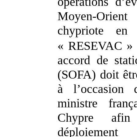
opérations d’év
Moyen-Orien
chypriote en
« RESEVAC 
accord de stat
(SOFA) doit êtr
à l’occasion 
ministre fran
Chypre afin
déploieme