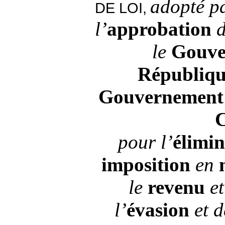
adopté pa
DE LOI,
l’
approbation
d
le
Gouv
Républiqu
Gouvernemen
pour l’
élimi
imposition
en
le
revenu
e
l’
évasion
et 