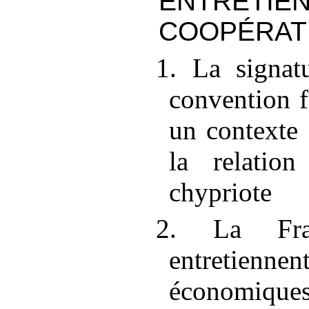
ENTRETI
COOPÉRAT
1. La signat
convention fi
un contexte
la relation
chypriote
2. La Fra
entretienn
économiqu