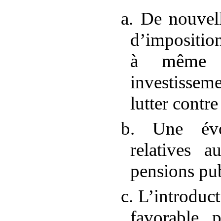
a. De nouvell
d’impositio
à même d
investisse
lutter contr
b. Une évo
relatives a
pensions pu
c. L’introduc
favorable p