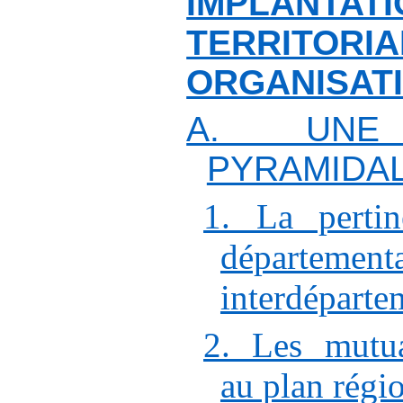
IMPLANTATI
TERRITOR
ORGANISATI
A. UNE
PYRAMIDA
1. La pertin
départ
interdéparte
2. Les mutua
au plan régi