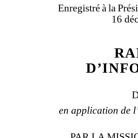
Enregistré
à
la
Prés
16 dé
RA
D’INF
en application de 
PAR LA MISS