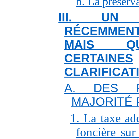
b. La préserv
III. UN 
RÉCEMMEN
MAIS Q
CERTAINES
CLARIFICAT
A. DES 
MAJORITÉ 
1. La taxe add
foncière sur