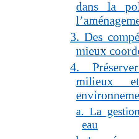
dans la pol
l’aménagemen
3. Des compét
mieux coord
4. Préserve
milieux e
environneme
a. La gestio
eau