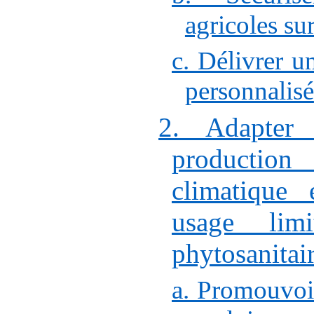
agricoles su
c. Délivrer u
personnalisé
2. Adapter
productio
climatique
usage lim
phytosanitai
a. Promouvoir