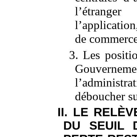
l’étrang
l’applicatio
de commerce
3. Les positi
Gouvern
l’administ
déboucher su
II. LE RELÈ
DU SEUIL 