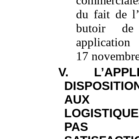
commerciale
du fait de l
butoir de
applicati
17
novembre
V. L’APPL
DISPOSITI
AUX P
LOGISTIQU
PAS PL