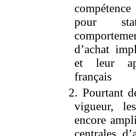
compétence
pour st
comporteme
d’achat impl
et leur ap
français
2. Pourtant d
vigueur, le
encore ampli
centrales d’