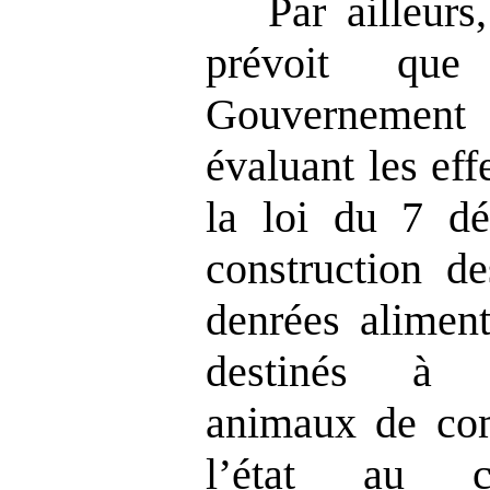
Par ailleurs
prévoit qu
Gouverneme
évaluant les eff
la loi du 7 d
construction d
denrées aliment
destinés à l
animaux de co
l’état au c