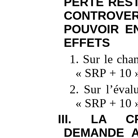
PERTE RES
CONTROVER
POUVOIR E
EFFETS
1. Sur le cha
«
SRP
+
10
2. Sur l’éval
«
SRP
+
10
III. LA 
DEMANDE A