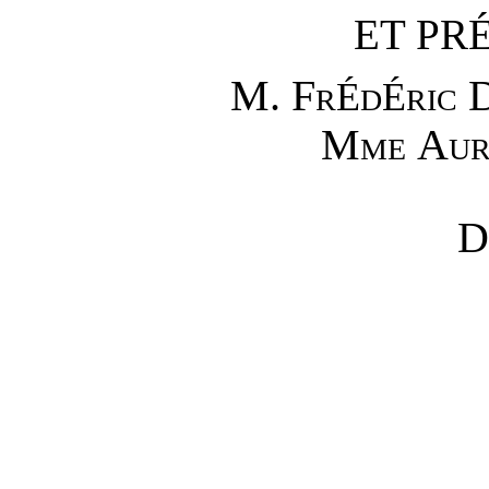
ET PR
M.
Fr
d
ric
É
É
Mme
Au
D