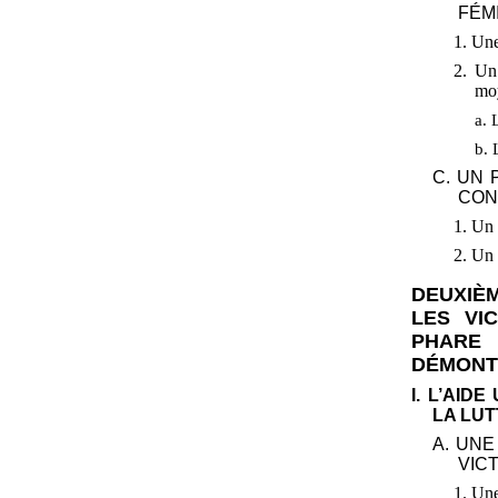
FÉM
1. Une
2. Un 
moy
a. 
b. 
C. UN 
CON
1. Un 
2. Un 
DEUXIÈ
LES VI
PHARE 
DÉMONT
I. L’AID
LA LU
A. UN
VIC
1. Une