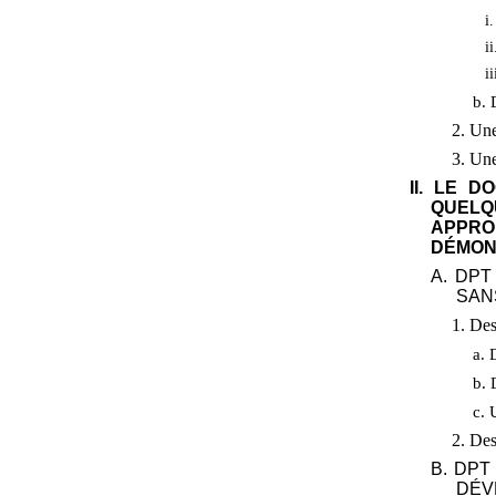
i
i
i
b. 
2. Une
3. Un
II. LE 
QUEL
APPR
DÉMON
A. DPT
SAN
1. Des
a. 
b. 
c. 
2. Des
B. DPT
DÉV