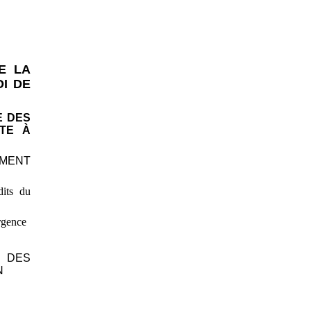
E LA
I DE
E DES
STE À
EMENT
dits du
urgence
D DES
N