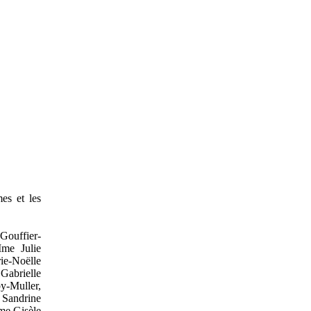
es et les
Gouffier-
me Julie
e-Noëlle
Gabrielle
-Muller,
Sandrine
me Gisèle