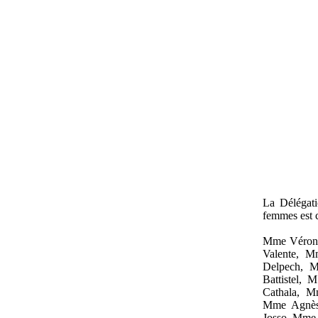
La Délégati
femmes est 
Mme Véroni
Valente,
Mm
Delpech, 
Battistel,
Cathala, M
Mme Agnès 
Josso, Mme 