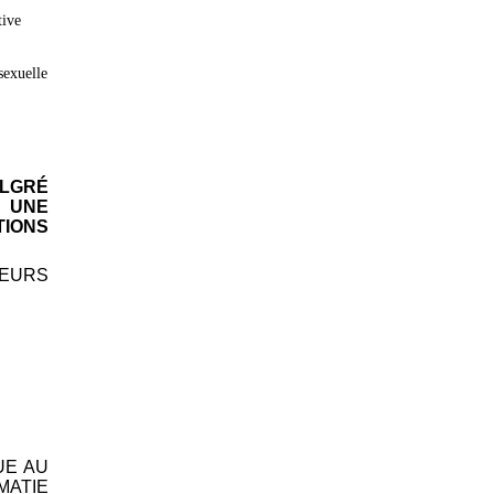
tive
 sexuelle
ALGRÉ
 UNE
IONS
TEURS
UE AU
MATIE