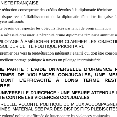
INISTE FRANÇAISE
 réduction conséquente des crédits dévolus à la diplomatie féministe
risque réel d’affaiblissement de la diplomatie féministe française f
ens suffisants
Le besoin de respecter les objectifs fixés par la loi de programmation
La nécessité d’assurer la pérennité d’une diplomatie féministe ambitieus
PILOTAGE À AMÉLIORER POUR CLARIFIER LES OBJECTI
SOLIDER CETTE POLITIQUE PRIORITAIRE
premier pas vers la budgétisation intégrant l’égalité qui doit être consol
meilleur portage politique à travers un pilotage interministériel
ME PARTIE
: L’AIDE UNIVERSELLE D’URGENCE 
CTIMES DE VIOLENCES CONJUGALES, UNE ME
DONT L’EFFICACITÉ À LONG TERME RES
RER
E UNIVERSELLE D’URGENCE
: UNE MESURE ATTENDUE
TTE CONTRE LES VIOLENCES CONJUGALES
E RÉELLE VOLONTÉ POLITIQUE DE MIEUX ACCOMPAGNE
TIMES, MATÉRIALISÉE PAR DES DISPOSITIFS PLÉBISCITÉ
 volonté politique affirmée de lutter contre les violences conjugales