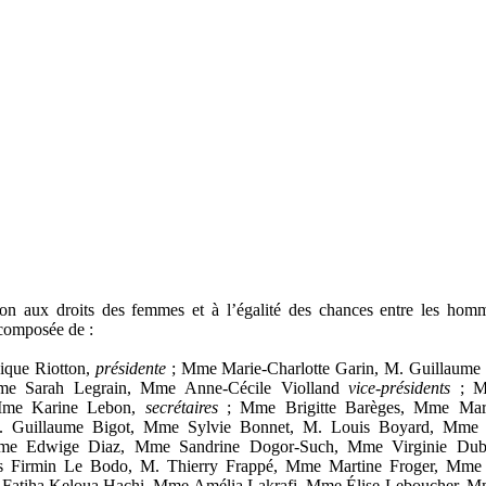
on aux droits des femmes et à l’égalité des chances entre les homm
composée de :
que Riotton,
présidente
; Mme Marie-Charlotte Garin, M. Guillaume 
e Sarah Legrain, Mme Anne-Cécile Violland
vice
‑
présidents
; M
Mme Karine Lebon,
secrétaires
; Mme Brigitte Barèges, Mme Mari
 M. Guillaume Bigot, Mme Sylvie Bonnet, M. Louis Boyard, Mme 
me Edwige Diaz, Mme Sandrine Dogor-Such, Mme Virginie Duby
Firmin Le Bodo, M. Thierry Frappé, Mme Martine Froger, Mme 
Fatiha Keloua Hachi, Mme Amélia Lakrafi, Mme Élise Leboucher, M