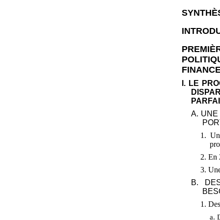
SYNTHÈ
INTROD
PREMIÈ
POLITI
FINANCE
I. LE PR
DISPA
PARFA
A. UNE
POR
1. Un
pr
2. En 
3. Une
B. DE
BES
1. Des
a. 