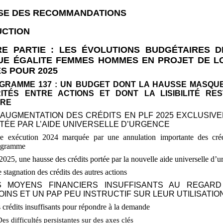
SE DES RECOMMANDATIONS
UCTION
RE PARTIE
: LES ÉVOLUTIONS BUDGÉTAIRES D
QUE ÉGALITE FEMMES HOMMES EN PROJET DE LO
S POUR 2025
OGRAMME 137
: UN BUDGET DONT LA HAUSSE MASQU
RITÉS ENTRE ACTIONS ET DONT LA LISIBILITÉ RE
IRE
 AUGMENTATION DES CRÉDITS EN PLF 2025 EXCLUSIV
TÉE PAR L’AIDE UNIVERSELLE D’URGENCE
e exécution 2024 marquée par une annulation importante des cré
ogramme
2025, une hausse des crédits portée par la nouvelle aide universelle d’
 stagnation des crédits des autres actions
S MOYENS FINANCIERS INSUFFISANTS AU REGAR
OINS ET UN PAP PEU INSTRUCTIF SUR LEUR UTILISATIO
 crédits insuffisants pour répondre à la demande
Des difficultés persistantes sur des axes clés