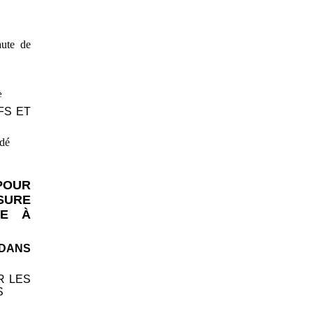
aute de
e
FS ET
idé
POUR
SURE
TE À
 DANS
R LES
S