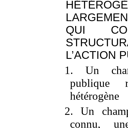
HÉTÉROGÈ
LARGEME
QUI CO
STRUCT
L’ACTION 
1. Un cham
publique 
hétérogène
2. Un champ
connu, un