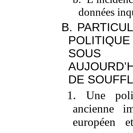
données inq
B. PARTICU
POLITIQ
SOUS C
AUJOURD’
DE SOUFF
1. Une polit
ancienne i
européen e