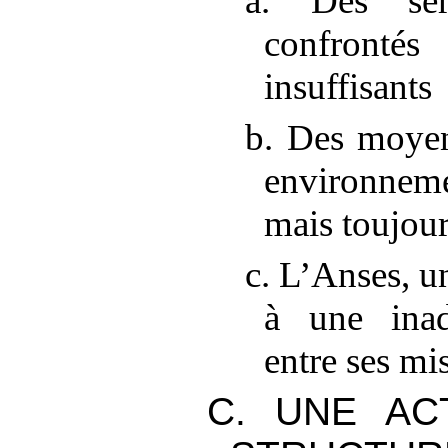
a. Des serv
confront
insuffisants
b. Des moye
environneme
mais toujours
c. L’Anses, u
à une inad
entre ses mi
C. UNE AC