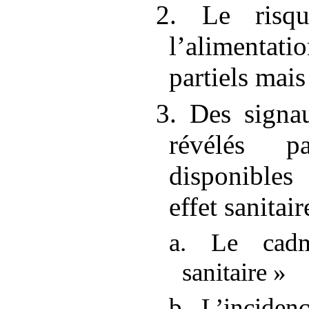
2. Le risq
l’alimentati
partiels mais
3. Des signa
révélés p
disponibles
effet sanitair
a. Le cad
sanitaire
»
b. L’inciden