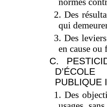
normes contr
2. Des résulta
qui demeuren
3. Des levier
en cause ou f
C. PESTICI
D’ÉCOL
PUBLIQUE 
1. Des object
usages sans