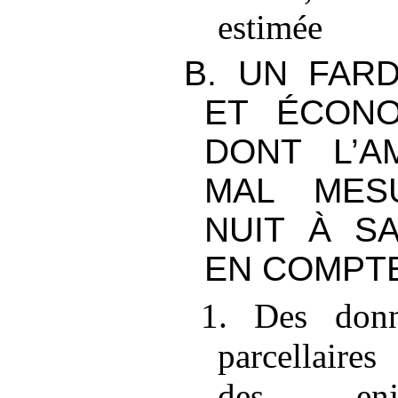
estimée
B. UN FARD
ET ÉCONO
DONT L’A
MAL MES
NUIT À S
EN COMPT
1. Des donné
parcellaire
des enje