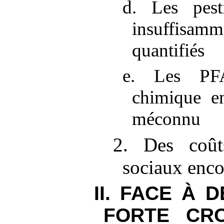
d. Les pesti
insuffisa
quantifiés
e. Les PF
chimique en
méconnu
2. Des coût
sociaux enc
II. FACE À 
FORTE CRO