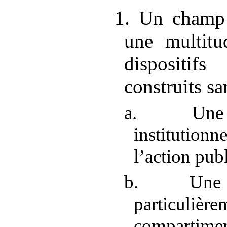
1. Un champ 
une multitu
dispositif
construits s
a. Une 
institution
l’action pub
b. Une r
particuliè
compart