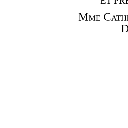
ET PR
Mme
Cath
D