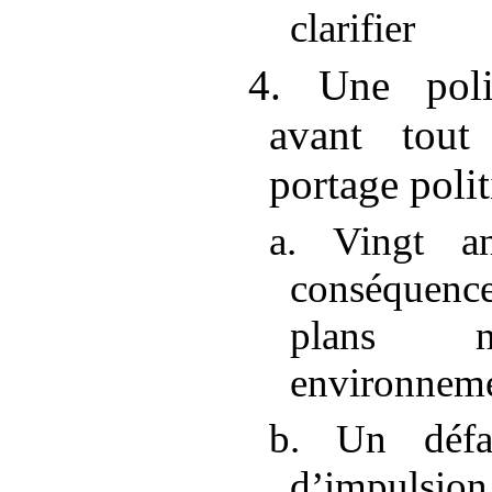
clarifier
4. Une poli
avant tout
portage poli
a. Vingt an
conséquenc
plans na
environnem
b. Un défa
d’impulsio