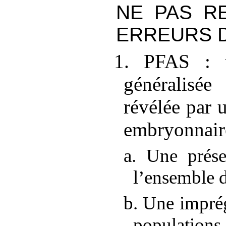
NE PAS R
ERREURS 
1. PFAS
: 
généralisé
révélée par u
embryonnair
a. Une prés
l’ensemble 
b. Une imprég
populations