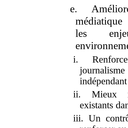
e. Amélior
médiatique 
les enj
environnem
i. Renfor
journalis
indépendant
ii. Mieux m
existants da
iii. Un contr