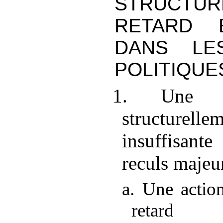
STRUCTU
RETARD 
DANS LE
POLITIQUE
1. Une ac
structurel
insuffisan
reculs majeu
a. Une action
retard