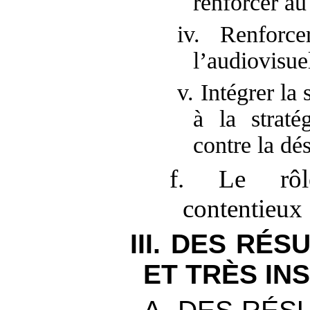
renforcer au
iv. Renforce
l’audiovisue
v. Intégrer la
à la straté
contre la dé
f. Le rôl
contentieux
III. DES RÉ
ET TRÈS IN