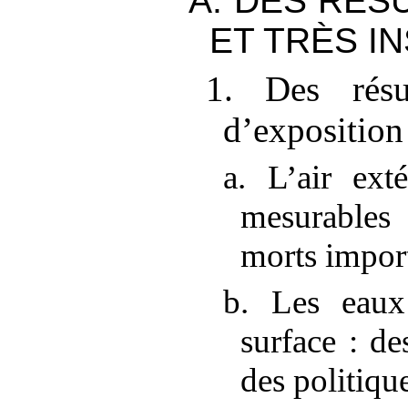
A. DES RÉS
ET TRÈS I
1. Des résu
d’exposition 
a. L’air exté
mesurable
morts impor
b. Les eaux
surface
: de
des politiqu