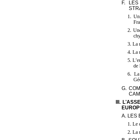
F. LE
STR
1. Un
Fra
2. Une
chy
3. La 
4. La 
5. L’
de
6. La
Gé
G. CO
CAM
III. L’A
EUROP
A. LES
1. Le 
2. La 