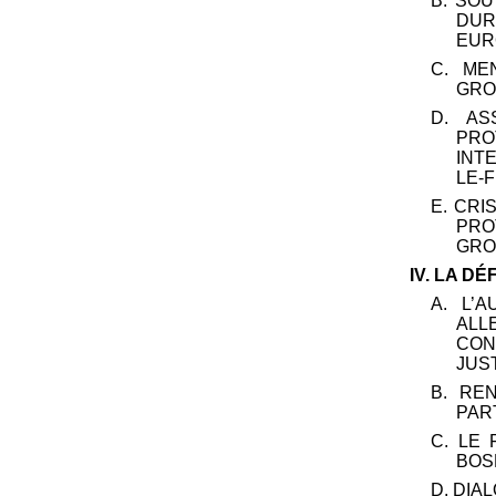
B. SO
DUR
EUR
C. ME
GRO
D. AS
PRO
INT
LE-
E. CRI
PRO
GRO
IV. LA D
A. L’
ALL
CON
JUS
B. RE
PAR
C. LE
BOS
D. DIA