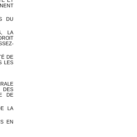
TE ET
INENT
AS DU
, LA
ROIT
SSEZ-
TÉ DE
S LES
ÉRALE
 DES
E DE
DE LA
ES EN