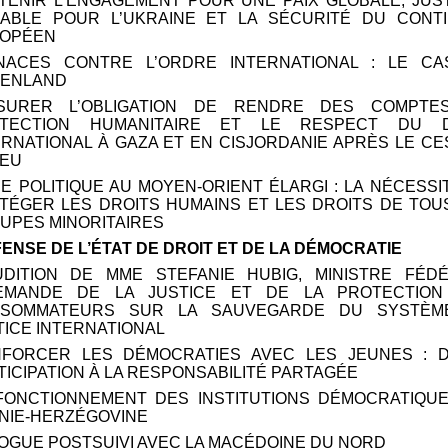
UTENIR L’ENGAGEMENT POUR UNE PAIX GLOBALE, JUS
ABLE POUR L’UKRAINE ET LA SÉCURITÉ DU CONT
OPÉEN
NACES CONTRE L’ORDRE INTERNATIONAL : LE C
ENLAND
SURER L’OBLIGATION DE RENDRE DES COMPTES
TECTION HUMANITAIRE ET LE RESPECT DU D
ERNATIONAL À GAZA ET EN CISJORDANIE APRÈS LE CE
FEU
SE POLITIQUE AU MOYEN-ORIENT ÉLARGI
: LA NÉCESSI
TÉGER LES DROITS HUMAINS ET LES DROITS DE TOU
UPES MINORITAIRES
ÉFENSE DE L’ÉTAT DE DROIT ET DE LA DÉMOCRATIE
AUDITION DE MME
STEFANIE HUBIG, MINISTRE FÉD
EMANDE DE LA JUSTICE ET DE LA PROTECTION
SOMMATEURS SUR LA SAUVEGARDE DU SYSTÈM
TICE INTERNATIONAL
NFORCER LES DÉMOCRATIES AVEC LES JEUNES
: 
TICIPATION À LA RESPONSABILITÉ PARTAGÉE
 FONCTIONNEMENT DES INSTITUTIONS DÉMOCRATIQU
NIE-HERZÉGOVINE
LOGUE POSTSUIVI AVEC LA MACÉDOINE DU NORD