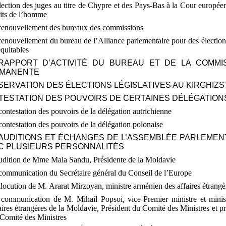
lection des juges au titre de Chypre et des Pays-Bas à la Cour europée
its de l’homme
 renouvellement des bureaux des commissions
renouvellement du bureau de l’Alliance parlementaire pour des élections
équitables
 RAPPORT D’ACTIVITÉ DU BUREAU ET DE LA COMMI
MANENTE
BSERVATION DES ÉLECTIONS LÉGISLATIVES AU KIRGHIZ
TESTATION DES POUVOIRS DE CERTAINES DÉLÉGATION
contestation des pouvoirs de la délégation autrichienne
contestation des pouvoirs de la délégation polonaise
 AUDITIONS ET ÉCHANGES DE L’ASSEMBLÉE PARLEMEN
C PLUSIEURS PERSONNALITÉS
audition de Mme
Maia Sandu, Présidente de la Moldavie
communication du Secrétaire général du Conseil de l’Europe
llocution de M.
Ararat Mirzoyan, ministre arménien des affaires étrangè
 communication de M.
Mihail Popsoi, vice-Premier ministre et minis
aires étrangères de la Moldavie, Président du Comité des Ministres et pr
Comité des Ministres