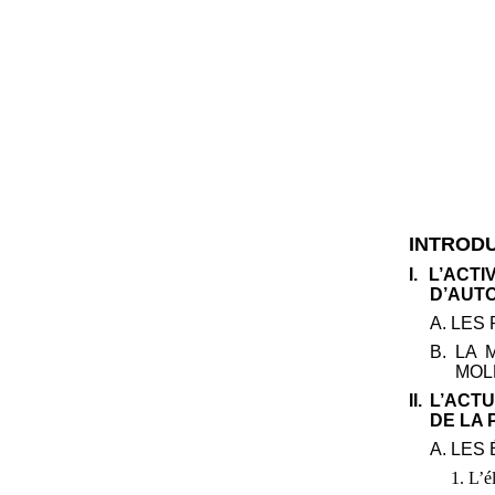
INTROD
I. L’AC
D’AUTO
A. LES
B. LA 
MOL
II. L’AC
DE LA 
A. LES
1. L’é