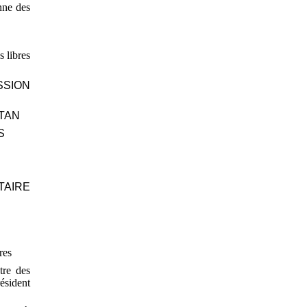
nne des
 libres
SSION
STAN
S
TAIRE
res
tre des
ésident