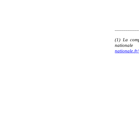
___________
(1) La comp
nation
nationale.f