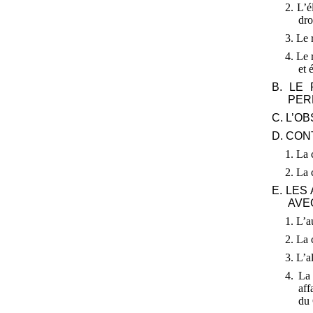
2. L’é
dro
3. Le
4. Le 
et 
B. LE
PER
C. L’O
D. CON
1. La 
2. La 
E. LES
AVE
1. L’
2. La 
3. L’a
4. La
aff
du 