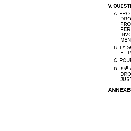
V. QUEST
A. PRO
DRO
PRO
PER
INV
MEN
B. LA 
ET 
C. POU
E
D. 65
A
DRO
JUS
ANNEXE