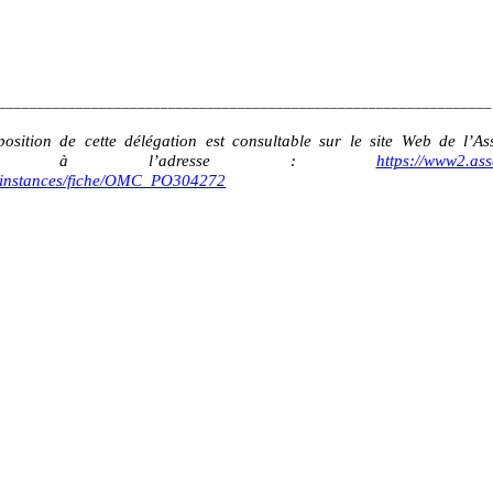
________________________________________________________________
osition de cette délégation est consultable sur le site Web de l’A
ale à l’adresse
:
https://www2.as
r/instances/fiche/OMC_PO304272