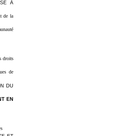
ISE À
t de la
munauté
 droits
ques de
ON DU
NT EN
es