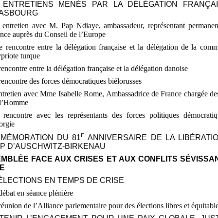
S ENTRETIENS MENÉS PAR LA DÉLÉGATION FRANÇA
ASBOURG
 entretien avec M.
Pap Ndiaye, ambassadeur, représentant permanen
nce auprès du Conseil de l’Europe
 rencontre entre la délégation française et la délégation de la com
priote turque
rencontre entre la délégation française et la délégation danoise
rencontre des forces démocratiques biélorusses
entretien avec Mme
Isabelle Rome, Ambassadrice de France chargée des
 l’Homme
 rencontre avec les représentants des forces politiques démocrati
orgie
E
MMÉMORATION DU 81
ANNIVERSAIRE DE LA LIBÉRATI
P D’AUSCHWITZ-BIRKENAU
SSEMBLÉE FACE AUX CRISES ET AUX CONFLITS SÉVISSA
E
 ÉLECTIONS EN TEMPS DE CRISE
débat en séance plénière
réunion de l’Alliance parlementaire pour des élections libres et équitabl