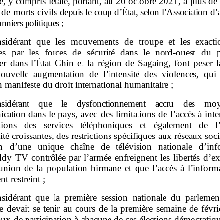
ce, y compris létale, portant, au 20 octobre 2021, à plus de
de morts civils
depuis le coup d’État, selon l’Association d’a
onniers politiques
;
sidérant que les mouvements de troupe et les exacti
s par les forces de sécurité dans le nord‑ouest du 
ier dans l’État Chin et la région de Sagaing, font peser l
ouvelle augmentation de l’intensité des violences, qui
n manifeste du droit international humanitaire ;
nsidérant que le dysfonctionnement accru des mo
cation
dans le pays, avec des limitations de l’accès à inte
ptions des services téléphoniques et également de l
icité croissantes, des restrictions spécifiques aux réseaux soci
on d’une unique chaîne de télévision nationale d’inf
y TV contrôlée par l’armée enfreignent les libertés d’ex
éunion de la population birmane et que l’accès à l’informa
t restreint ;
sidérant que la première session nationale du parlemen
e devait se tenir au cours de la première semaine de févri
aux de participation à chacune de ces élections démocratiq