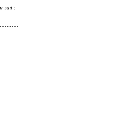
r suit
: