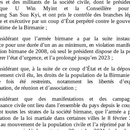
es
et des militants de la société civile, dont le préside
lique U Win Myint et la Conseillère pour 
g San Suu Kyi, et ont pris le contrôle des branches légi
re et exécutive par un coup d’État perpétré contre le gou
gitime de la Birmanie ;
sidérant que l’armée birmane a par la suite instaur
nce
pour une durée d’un an au minimum, en violation manife
tion
birmane de 2008, où seul le président dispose de la po
rer l’état d’urgence, et l’a prolongé jusqu’en 2023 ;
sidérant que, à la suite de ce coup d’État et de la dépos
ment civil élu, les droits de la population de la Birmani
e fois été restreints, notamment les libertés d’exp
mation
, de réunion et d’association ;
nsidérant que des manifestations et des campa
ssance
civile ont lieu dans l’ensemble du pays depuis le cou
nt toutes
les strates de la société birmane, que l’armée a 
ration de la loi martiale dans certaines villes le 8 févrie
au mouvement de la population civile et l’a réprimé par l