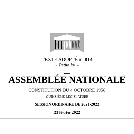
TEXTE ADOPTÉ
n°
814
«
Petite loi
»
__
ASSEMBL
É
E NATIONALE
CONSTITUTION DU 4 OCTOBRE 1958
QUINZI
È
ME L
É
GISLATURE
SESSION ORDINAIRE DE 2021-2022
23 février 2022