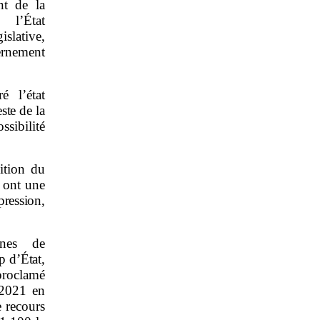
nt de la
l’État
slative,
vernement
é l’état
ste de la
ssibilité
ition du
e ont une
ression,
gnes de
p d’État,
proclamé
r 2021 en
e recours