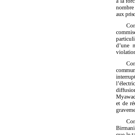
à la for
nombre 
aux pris
Con
commise
particul
d’une n
violatio
Co
communi
interru
l’électr
diffusi
Myawadd
et de r
gravemen
Con
Birmani
que le t