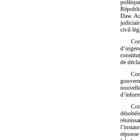
politiqu
Répub
Daw Aun
judiciai
civil lé
Con
d’urge
constitu
de décla
Con
gouverne
nouvell
d’infor
Co
désobéi
réunissa
l’instau
réponse 