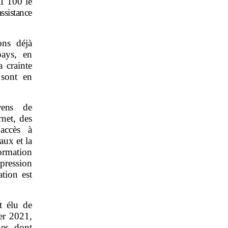
 1 100 le
ssistance
ons déjà
pays, en
a crainte
 sont en
yens de
rnet, des
’accès à
aux et la
ormation
pression
tion est
t élu de
er 2021,
ues, dont