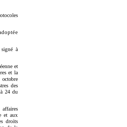
tocoles
adoptée
 signé à
éenne et
res et la
octobre
tres des
 à
24 du
ffaires
e et aux
s droits