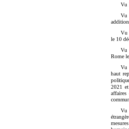
Vu 
Vu
addition
Vu 
le 10 d
Vu 
Rome le
Vu 
haut rep
politiqu
2021
et
affaires
commun
Vu 
étrangè
mesures