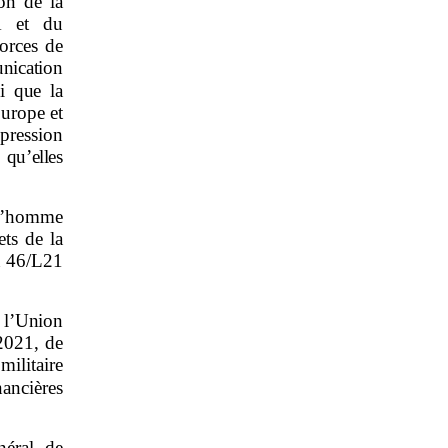
on de la
1 et du
orces de
unication
i que la
urope et
pression
 qu’elles
 l’homme
ets de la
on 46/L21
 l’Union
2021, de
ilitaire
ancières
néral de