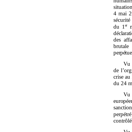
humains
situat
4 mai 2
sécurit
er
du
1
déclarat
des aff
brutale
perpétue
Vu 
de l’org
crise au
du 24 m
Vu 
europée
sanctio
perpétr
contrôlé
Vu 