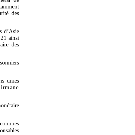
otamment
rité des
ns d’Asie
21 ainsi
aire des
sonniers
ns unies
birmane
onétaire
 connues
onsables