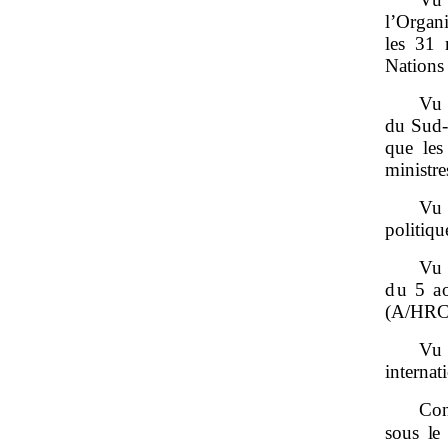
l’Organ
les 31 
Nations 
Vu 
du Sud‑
que les
ministr
Vu 
politiq
Vu 
du
5
a
(A/HRC
Vu 
internat
Con
sous
le