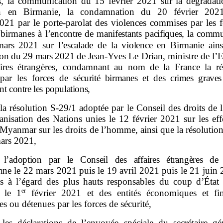
, la communication du 15 février 2021 sur la dégradati
ion en Birmanie, la condamnation du 20 février 202
021 par le porte‑parolat des violences commises par les f
é birmanes à
l’encontre de manifestants pacifiques, la comm
mars
2021 sur l’escalade de la violence en Birmanie ains
ion du
29
mars
2021
de Jean‑Yves Le Drian, ministre de l’E
aires étrangères, condamnant au nom de la France la ré
 par les forces de
sécurité birmanes et des crimes graves
nt contre les populations,
la résolution S‑29/1 adoptée par le Conseil des droits de
anisation des Nations unies le 12 février 2021 sur les eff
 Myanmar sur les droits de l’homme, ainsi que la résoluti
ars 2021,
l’adoption par le Conseil des affaires étrangères de
nne
le 22 mars 2021 puis le 19 avril 2021 puis le 21 juin 
ns à l’égard des plus hauts responsables du coup d’État m
er
é le 1
février 2021 et des entités économiques et fin
es ou détenues par les forces de sécurité,
les déclarations de l’envoyée spéciale du secrétaire gé