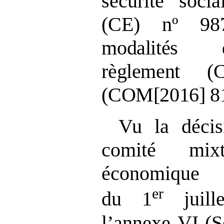
sécurité soci
(CE) nº 987
modalités d
règlement (
(COM[2016]
8
Vu la déci
comité mix
économiq
er
du 1
juill
l’annexe VI (Sé