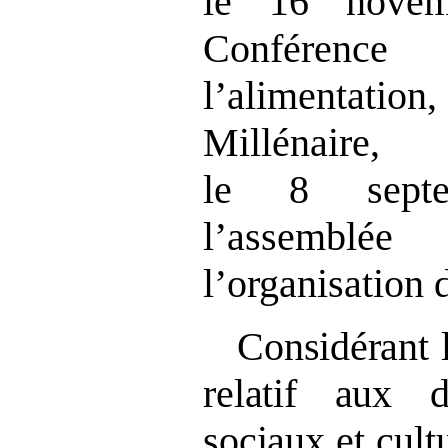
le 16 novem
Conférenc
l’alimentation,
Millénai
le 8 sept
l’assembl
l’organisation 
Considérant l
relatif aux d
sociaux
et cult