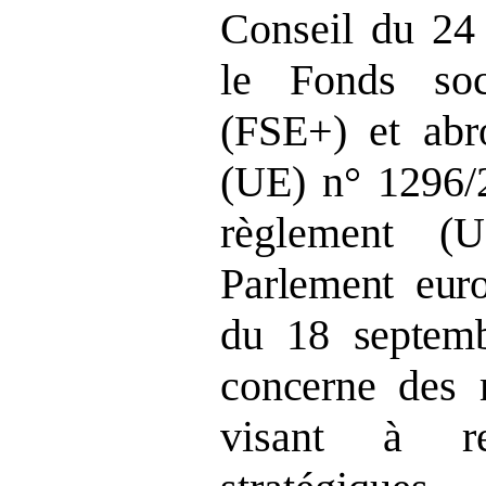
Conseil du 24 
le Fonds soc
(FSE+) et abr
(UE) n° 1296/2
règlement 
Parlement eur
du
18
septem
concerne
des m
visant à re