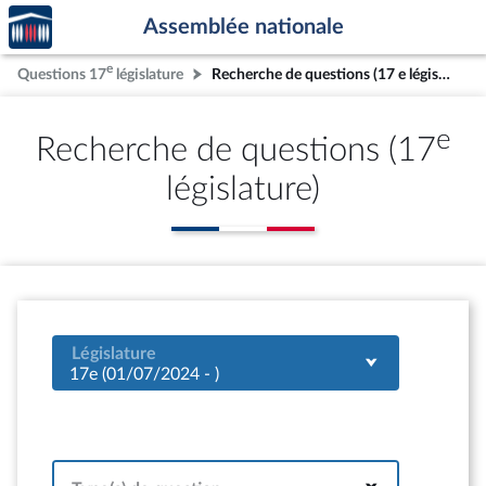
Accèder
Aller au contenu
Aller en bas de la page
Assemblée nationale
à la
page
e
Questions 17
législature
Recherche de questions (17 e législature)
d'accueil
e
Recherche de questions (17
législature)
Législature
17e (01/07/2024 - )