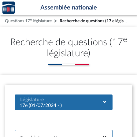
Accèder
Aller au contenu
Aller en bas de la page
Assemblée nationale
à la
page
e
Questions 17
législature
Recherche de questions (17 e législature)
d'accueil
e
Recherche de questions (17
législature)
Législature
17e (01/07/2024 - )