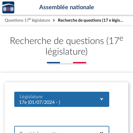
Accèder
Aller au contenu
Aller en bas de la page
Assemblée nationale
à la
page
e
Questions 17
législature
Recherche de questions (17 e législature)
d'accueil
e
Recherche de questions (17
législature)
Législature
17e (01/07/2024 - )