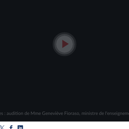
Lire
la
vidéo
es : audition de Mme Geneviève Fioraso, ministre de l'enseignem