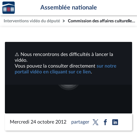
Accèder
Aller au contenu
Aller en bas de la page
Assemblée nationale
à la
page
Interventions vidéo du député
Commission des affaires culturelles : examen pour avis et vote des crédits de la mission Médias, livre et industries culturelles | Vidéos
d'accueil
⚠️ Nous rencontrons des difficultés à lancer la
vidéo.
Vous pouvez la consulter directement
sur notre
portail vidéo en cliquant sur ce lien
.
Lire
la
vidéo
Mercredi 24 octobre 2012
partager