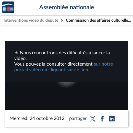
Accèder
Aller au contenu
Aller en bas de la page
Assemblée nationale
à la
page
Interventions vidéo du député
Commission des affaires culturelles : M. Vincent Peillon, ministre et Mme George Pau-Langevin, ministre déléguée, sur les crédits pour 2013 de la mission Enseignement scolaire | Vidéos
d'accueil
⚠️ Nous rencontrons des difficultés à lancer la
vidéo.
Vous pouvez la consulter directement
sur notre
portail vidéo en cliquant sur ce lien
.
Lire
la
vidéo
Mercredi 24 octobre 2012
partager