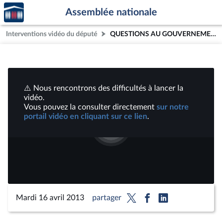
Accèder
Aller au contenu
Aller en bas de la page
Assemblée nationale
à la
page
Interventions vidéo du député
QUESTIONS AU GOUVERNEMENT - MARDI 16 AVRIL 2013 | Vidéos
d'accueil
⚠️ Nous rencontrons des difficultés à lancer la
vidéo.
Vous pouvez la consulter directement
sur notre
portail vidéo en cliquant sur ce lien
.
Lire
la
vidéo
Mardi 16 avril 2013
partager