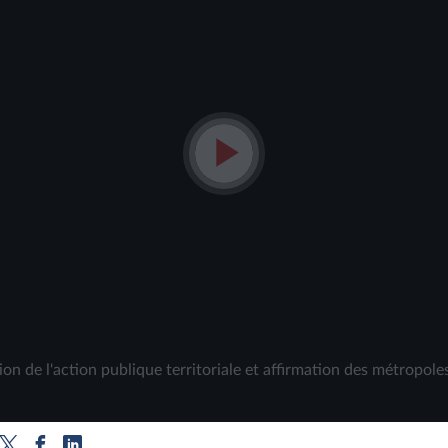
Lire
la
vidéo
on de l'action publique territoriale et affirmation des métropol