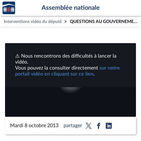
Accèder
Aller au contenu
Aller en bas de la page
Assemblée nationale
à la
page
Interventions vidéo du député
QUESTIONS AU GOUVERNEMENT - MARDI 8 OCTOBRE 2013 | Vidéos
d'accueil
⚠️ Nous rencontrons des difficultés à lancer la
vidéo.
Vous pouvez la consulter directement
sur notre
portail vidéo en cliquant sur ce lien
.
Lire
la
vidéo
Mardi 8 octobre 2013
partager