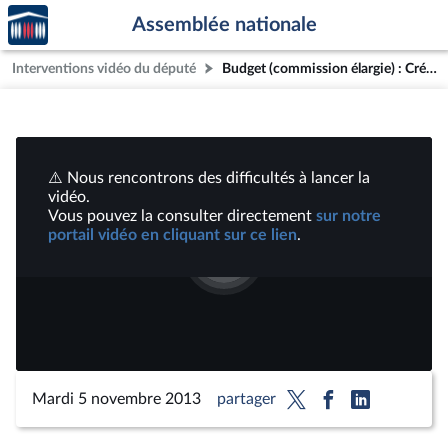
Accèder
Aller au contenu
Aller en bas de la page
Assemblée nationale
à la
page
Interventions vidéo du député
Budget (commission élargie) : Crédits 2014 : Immigration, asile et intégration | Vidéos
d'accueil
⚠️ Nous rencontrons des difficultés à lancer la
vidéo.
Vous pouvez la consulter directement
sur notre
portail vidéo en cliquant sur ce lien
.
Lire
la
vidéo
Mardi 5 novembre 2013
partager