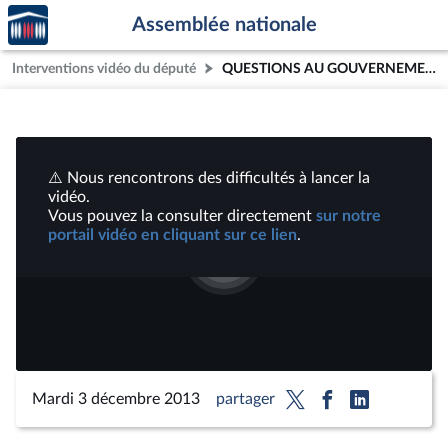
Accèder
Aller au contenu
Aller en bas de la page
Assemblée nationale
à la
page
Interventions vidéo du député
QUESTIONS AU GOUVERNEMENT - MARDI 3 DECEMBRE 2013 | Vidéos
d'accueil
⚠️ Nous rencontrons des difficultés à lancer la
vidéo.
Vous pouvez la consulter directement
sur notre
portail vidéo en cliquant sur ce lien
.
Lire
la
vidéo
Mardi 3 décembre 2013
partager