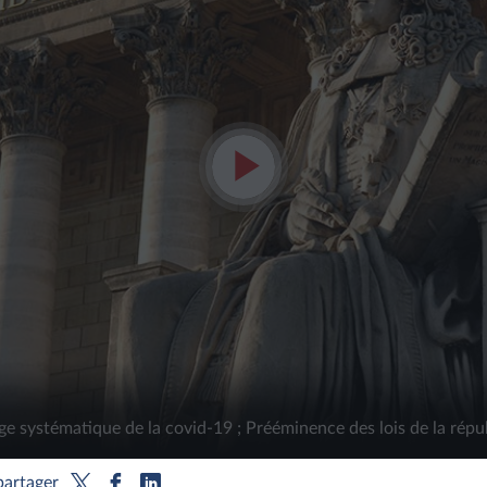
Lire
la
vidéo
age systématique de la covid-19 ; Prééminence des lois de la répu
partager