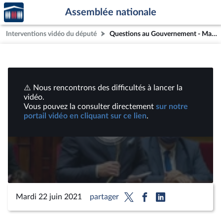
Accèder
Aller au contenu
Aller en bas de la page
Assemblée nationale
à la
page
Interventions vidéo du député
Questions au Gouvernement - Mardi 22 juin 2021 | Vidéos
d'accueil
⚠️ Nous rencontrons des difficultés à lancer la
vidéo.
Vous pouvez la consulter directement
sur notre
portail vidéo en cliquant sur ce lien
.
Lire
la
vidéo
Mardi 22 juin 2021
partager