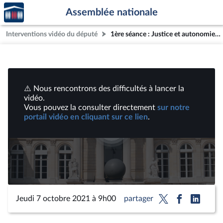
Accèder
Aller au contenu
Aller en bas de la page
Assemblée nationale
à la
page
Interventions vidéo du député
1ère séance : Justice et autonomie en faveur des personnes en situation de handicap ; Lutte contre la disparition des abeilles ; Raisonner le développement de l'éolien | Vidéos
d'accueil
⚠️ Nous rencontrons des difficultés à lancer la
vidéo.
Vous pouvez la consulter directement
sur notre
portail vidéo en cliquant sur ce lien
.
Lire
la
vidéo
Jeudi 7 octobre 2021 à 9h00
partager