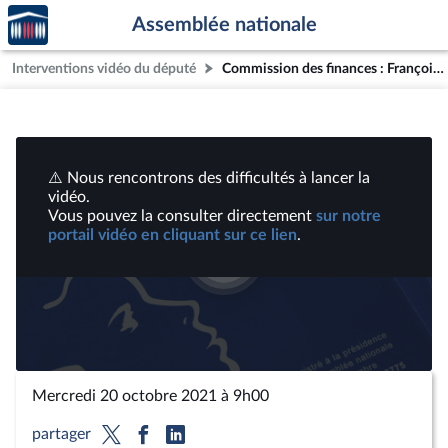
Accèder
Aller au contenu
Aller en bas de la page
Assemblée nationale
à la
page
Interventions vidéo du député
Commission des finances : François Villeroy De Galhau ; Projet de loi de finances pour 2022 ( Plan de relance ; Plan d’urgence face à la crise sanitaire) | Vidéos
d'accueil
⚠️ Nous rencontrons des difficultés à lancer la
vidéo.
Vous pouvez la consulter directement
sur notre
portail vidéo en cliquant sur ce lien
.
Lire
la
vidéo
Mercredi 20 octobre 2021 à 9h00
partager