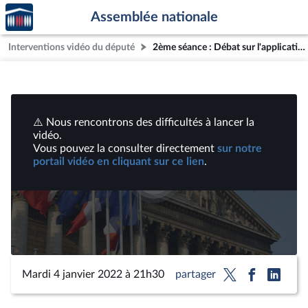
Accèder
Aller au contenu
Aller en bas de la page
Assemblée nationale
à la
page
Interventions vidéo du député
2ème séance : Débat sur l'application de la loi contre les violences familiales ; Renforcement des outils de gestion de la crise sanitaire (suite) | Vidéos
d'accueil
⚠️ Nous rencontrons des difficultés à lancer la
vidéo.
Vous pouvez la consulter directement
sur notre
portail vidéo en cliquant sur ce lien
.
Lire
la
vidéo
Mardi 4 janvier 2022 à 21h30
partager