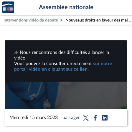
Accèder
Aller au contenu
Aller en bas de la page
Assemblée nationale
à la
page
Interventions vidéo du député
Nouveaux droits en faveur des malades et des personnes en fin de vie : Auditions diverses et table ronde | Vidéos
d'accueil
⚠️ Nous rencontrons des difficultés à lancer la
vidéo.
Vous pouvez la consulter directement
sur notre
portail vidéo en cliquant sur ce lien
.
Lire
la
vidéo
Mercredi 15 mars 2023
partager