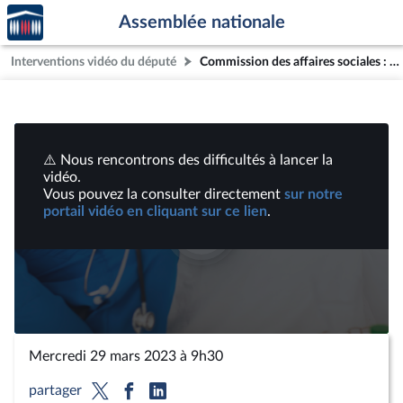
Accèder
Aller au contenu
Aller en bas de la page
Assemblée nationale
à la
page
Interventions vidéo du député
Commission des affaires sociales : Mission d’évaluation de la loi dite "Clayes-Léonetti" créant de nouveaux droits en faveur des malades et des personnes en fin de vie | Vidéos
d'accueil
⚠️ Nous rencontrons des difficultés à lancer la
vidéo.
Vous pouvez la consulter directement
sur notre
portail vidéo en cliquant sur ce lien
.
Lire
la
vidéo
Mercredi 29 mars 2023 à 9h30
partager