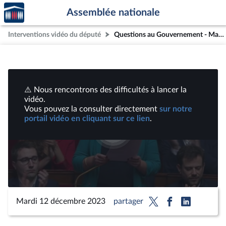
Accèder
Aller au contenu
Aller en bas de la page
Assemblée nationale
à la
page
Interventions vidéo du député
Questions au Gouvernement - Mardi 12 décembre 2023 | Vidéos
d'accueil
⚠️ Nous rencontrons des difficultés à lancer la
vidéo.
Vous pouvez la consulter directement
sur notre
portail vidéo en cliquant sur ce lien
.
Lire
la
vidéo
Mardi 12 décembre 2023
partager