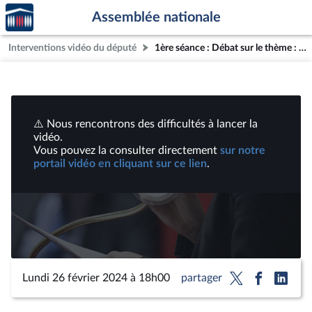
Accèder
Aller au contenu
Aller en bas de la page
Assemblée nationale
à la
page
Interventions vidéo du député
1ère séance : Débat sur le thème : "L'école publique face aux politiques de tri social" | Vidéos
d'accueil
⚠️ Nous rencontrons des difficultés à lancer la
vidéo.
Vous pouvez la consulter directement
sur notre
portail vidéo en cliquant sur ce lien
.
Lire
la
vidéo
Lundi 26 février 2024 à 18h00
partager