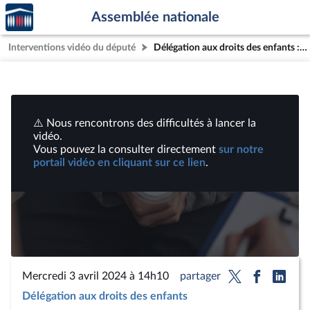
Accèder
Aller au contenu
Aller en bas de la page
Assemblée nationale
à la
page
Interventions vidéo du député
Délégation aux droits des enfants : Table ronde réunissant diverses associations | Vidéos
d'accueil
⚠️ Nous rencontrons des difficultés à lancer la
vidéo.
Vous pouvez la consulter directement
sur notre
portail vidéo en cliquant sur ce lien
.
Lire
la
vidéo
Mercredi 3 avril 2024 à 14h10
partager
Délégation aux droits des enfants