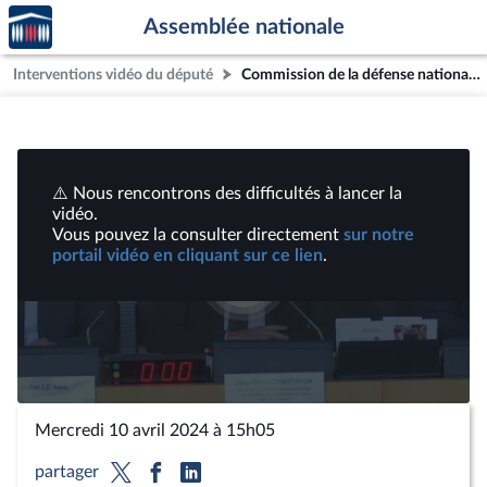
Accèder
Aller au contenu
Aller en bas de la page
Assemblée nationale
à la
page
Interventions vidéo du député
Commission de la défense nationale et des forces armées : Installation et opérations du Centre d’expérimentation du Pacifique en Polynésie française, reconnaissance, prise en charge et indemnisation des victimes des essais nucléaires français | Vidéos
d'accueil
⚠️ Nous rencontrons des difficultés à lancer la
vidéo.
Vous pouvez la consulter directement
sur notre
portail vidéo en cliquant sur ce lien
.
Lire
la
vidéo
Mercredi 10 avril 2024 à 15h05
partager