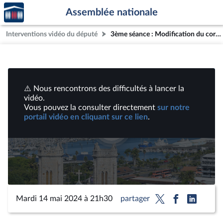
Accèder
Aller au contenu
Aller en bas de la page
Assemblée nationale
à la
page
Interventions vidéo du député
3ème séance : Modification du corps électoral pour les élections en Nouvelle-Calédonie (projet de loi constitutionnelle) (suite) | Vidéos
d'accueil
⚠️ Nous rencontrons des difficultés à lancer la
vidéo.
Vous pouvez la consulter directement
sur notre
portail vidéo en cliquant sur ce lien
.
Lire
la
vidéo
Mardi 14 mai 2024 à 21h30
partager