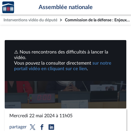
Accèder
Aller au contenu
Aller en bas de la page
Assemblée nationale
à la
page
Interventions vidéo du député
Commission de la défense : Enjeux, rôle et stratégie d’influence de la France dans l’OTAN ; Défense et territoires : quels rôles pour les acteurs du territoire dans la défense nationale ? | Vidéos
d'accueil
⚠️ Nous rencontrons des difficultés à lancer la
vidéo.
Vous pouvez la consulter directement
sur notre
portail vidéo en cliquant sur ce lien
.
Lire
la
vidéo
Mercredi 22 mai 2024 à 11h05
partager