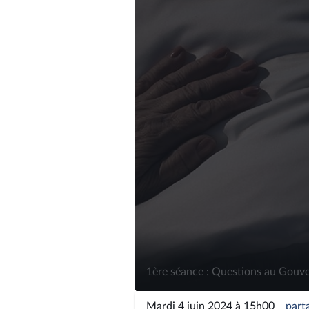
1ère séance : Questions au Gouve
Mardi 4 juin 2024 à 15h00
part