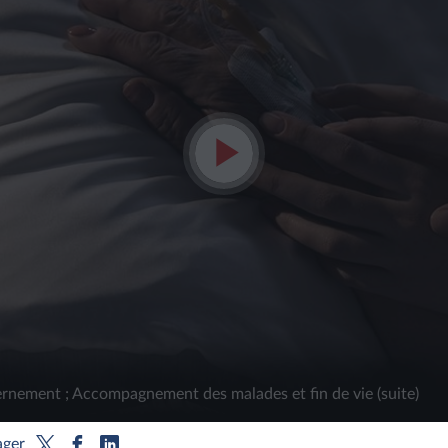
Lire
la
vidéo
rnement ; Accompagnement des malades et fin de vie (suite)
ager