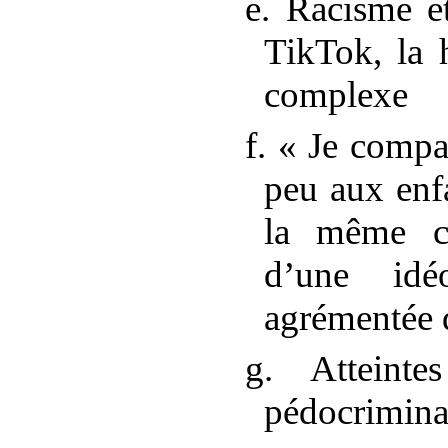
e. Racisme e
TikTok, la 
complexe
f. «
Je compa
peu aux enfa
la même c
d’une idéo
agrémentée d
g. Atteint
pédocrimina