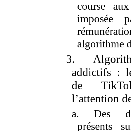
course aux
imposée 
rémunérati
algorithme 
3. Algori
addictifs
: 
de TikTo
l’attention de
a. Des disp
présents s