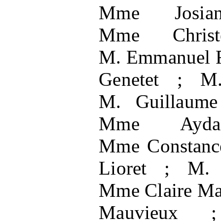
Mme
Josi
Mme
Chris
M.
Emmanuel F
Genetet
; M
M.
Guillaume
Mme
Ayd
Mme
Constanc
Lioret
; M.
Mme
Claire Ma
Mauvieux