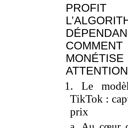
PROFIT 
L’ALGOR
DÉPEN
COMME
MONÉT
ATTENTION
1. Le modè
TikTok
: cap
prix
a. Au cœur d