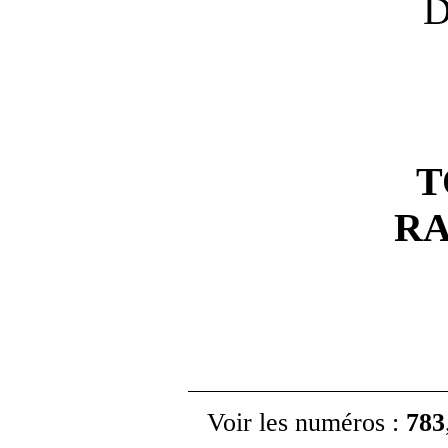
D
T
R
Voir les numéros :
783