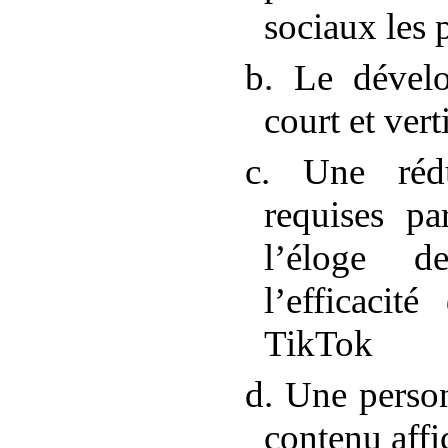
sociaux les 
b. Le dével
court et vert
c. Une rédu
requises pa
l’éloge d
l’efficacit
TikTok
d. Une person
contenu affi