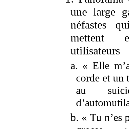
une large 
néfastes qu
mettent 
utilisateurs
a. «
Elle m’
corde et un 
au suic
d’automutil
b. «
Tu n’es p