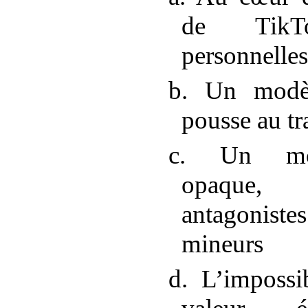
de TikT
personnelles 
b. Un modè
pousse au tr
c. Un mod
opaque,
antagoniste
mineurs
d. L’impossi