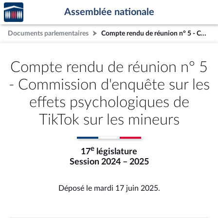
Accèder
Aller au contenu
Aller en bas de la page
Assemblée nationale
à la
page
Documents parlementaires
Compte rendu de réunion n° 5 - Commission d'enquête sur les effets psychologiques de TikTok sur les mineurs
d'accueil
Compte rendu de réunion n° 5
- Commission d'enquête sur les
effets psychologiques de
TikTok sur les mineurs
e
17
législature
Session 2024 – 2025
Déposé le mardi 17 juin 2025.