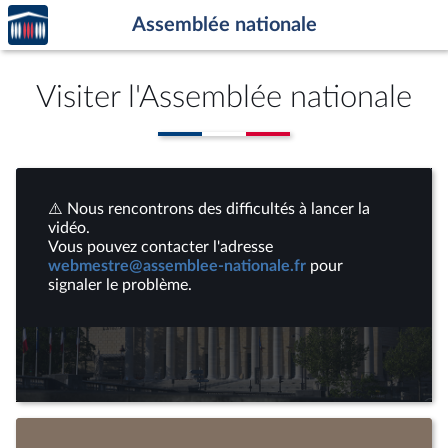
Accèder
Aller au contenu
Aller en bas de la page
Assemblée nationale
à la
page
d'accueil
Visiter l'Assemblée nationale
⚠️ Nous rencontrons des difficultés à lancer la
vidéo.
Vous pouvez contacter l'adresse
webmestre@assemblee-nationale.fr
pour
signaler le problème.
Lire
la
vidéo