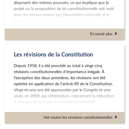
disposent des mêmes pouvoirs, ce qui implique que le
projet ou la proposition de loi constitutionnelle soit voté
dans les mêmes termes par l’Assemblée nationale et le
Sénat.
Le texte est définitivement adopté soit par référendum
En savoir plus
(procédé utilisé une fois seulement lors de la révision
constitutionnelle de 2000 visant à réduire à cinq ans le
mandat du Président de la République), soit par un vote
Les révisions de la Constitution
à la majorité des trois cinquièmes des suffrages exprimés
des deux chambres du Parlement réunies en Congrès à
Depuis 1958, il a été procédé au total à vingt-cinq
Versailles.
révisions constitutionnelles d’importance inégale. À
l’exception des deux premières, les révisions ont été
opérées en application de l’article 89 de la Constitution.
Vingt-et-une ont été approuvées par le Congrès et une
seule, en 2000, par référendum, concernant la réduction
à cinq ans de la durée du mandat présidentiel.
Voir toutes les révisions constitutionnelles