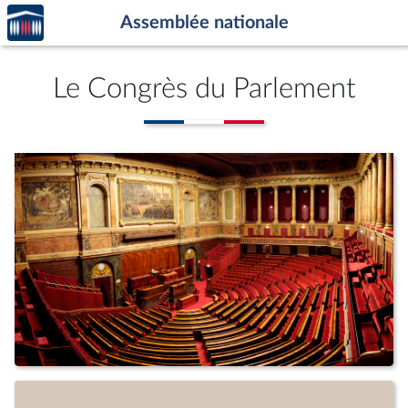
Accèder
Aller au contenu
Aller en bas de la page
Assemblée nationale
à la
page
d'accueil
Le Congrès du Parlement