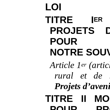
LOI
TITRE
I
E
PROJETS D
POUR RE
NOTRE SOU
Article
1
(artic
er
rural et de 
Projets d’aveni
TITRE
II MO
POUR PR