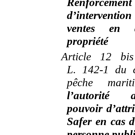
Renforcemen
d’interventio
ventes en 
propriété
Article
12 bis
L.
142
‑
1 du c
pêche mari
l’autorité 
pouvoir d’attr
Safer en cas 
personne publ