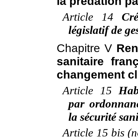
la prédation pa
Article
14
Cr
législatif de g
Chapitre V
Ren
sanitaire fran
changement cl
Article
15
Habi
par ordonnanc
la sécurité san
Article
15 bis (