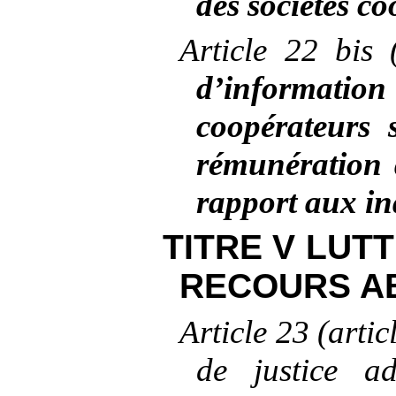
des sociétés co
Article
22 bis
d’informat
coopérateurs 
rémunération 
rapport aux in
TITRE
V LUT
RECOURS A
Article
23 (artic
de justice ad