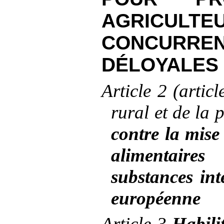
AGRICUL
CONCURRE
DÉLOYALES
Article
2 (articl
rural et de la
contre la mise
alimentaires
substances int
européenne
Article
3
Habili