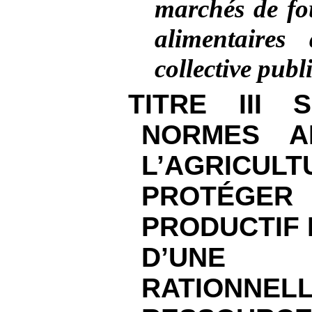
marchés de fo
alimentaires
collective publ
TITRE III 
NORMES A
L’AGRIC
PROTÉGER 
PRODUCTIF 
D’UNE U
RATION