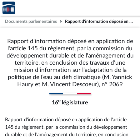
Accèder
Aller au contenu
Aller en bas de la page
à la
page
Documents parlementaires
Rapport d'information déposé en application de l'article 145 du règlement, par la commission du développement durable et de l'aménagement du territoire, en conclusion des travaux d'une mission d'information sur l’adaptation de la politique de l’eau au défi climatique (M. Yannick Haury et M. Vincent Descoeur), n° 2069
d'accueil
Rapport d'information déposé en application de
l'article 145 du règlement, par la commission du
développement durable et de l'aménagement du
territoire, en conclusion des travaux d'une
mission d'information sur l’adaptation de la
politique de l’eau au défi climatique (M. Yannick
Haury et M. Vincent Descoeur), n° 2069
e
16
législature
Rapport d'information déposé en application de l'article
145 du règlement, par la commission du développement
durable et de l'aménagement du territoire, en conclusion