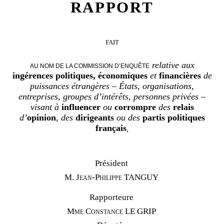
RAPPORT
FAIT
relative
aux
AU NOM DE LA COMMISSION D’ENQUÊTE
ingérences politiques,
économiques
et
financières
de
puissances étrangères – États, organisations,
entreprises, groupes d’intérêts, personnes privées –
visant à
influencer
ou
corrompre
des
relais
d’
opinion
,
des
dirigeants
ou des
partis politiques
français
,
Président
M.
Jean-Philippe TANGUY
Rapporteure
Mme
Constance LE GRIP