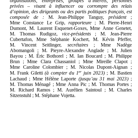
organisations, entreprises, groupes d’intérêts, personnes
privées – visant à influencer ou corrompre des relais
d’opinion, des dirigeants ou des partis politiques français, est
composée de
:
M. Jean-Philippe Tanguy,
président
;
Mme Constance Le Grip,
rapporteure
; M. Pierre‑Henri
Dumont, M. Laurent Esquenet-Goxes, Mme Anne Genetet,
M. Thomas Rudigoz,
vice-présidents
; M. Jean‑Pierre
Cubertafon, Mme Stéphanie Kochert, M. Kévin Pfeffer,
M. Vincent Seitlinger,
secrétaires
; Mme Nadège
Abomangoli ; M. Pieyre‑Alexandre Anglade ; M. Julien
Bayou ; M. Éric Bothorel ; M. Ian Boucard ; M. Philippe
Brun ; Mme Clara Chassaniol ; Mme Mireille Clapot ;
Mme Caroline Colombier ; M. Nicolas Dupont-Aignan ;
er
M. Frank Giletti
(à compter du 1
juin 2023)
; M. Bastien
Lachaud ; Mme Hélène Laporte
(jusqu’au 31
mai 2023)
;
M. Thomas Ménagé ; Mme Anna Pic ; M. Thomas Portes ;
M. Richard Ramos ; M. Aurélien Saintoul ; M. Charles
Sitzenstuhl ; M. Stéphane Vojetta.