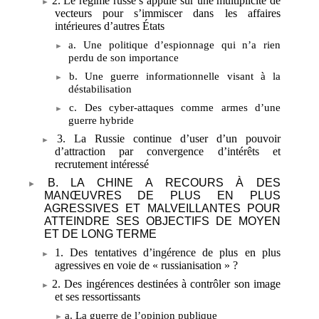
2. Le régime russe s’appuie sur une multiplicité de
vecteurs pour s’immiscer dans les affaires
intérieures d’autres États
a. Une politique d’espionnage qui n’a rien
perdu de son importance
b. Une guerre informationnelle visant à la
déstabilisation
c. Des cyber-attaques comme armes d’une
guerre hybride
3. La Russie continue d’user d’un pouvoir
d’attraction par convergence d’intérêts et
recrutement intéressé
B. LA CHINE A RECOURS À DES
MANŒUVRES DE PLUS EN PLUS
AGRESSIVES ET MALVEILLANTES POUR
ATTEINDRE SES OBJECTIFS DE MOYEN
ET DE LONG TERME
1. Des tentatives d’ingérence de plus en plus
agressives en voie de «
russianisation
»
?
2. Des ingérences destinées à contrôler son image
et ses ressortissants
a. La guerre de l’opinion publique