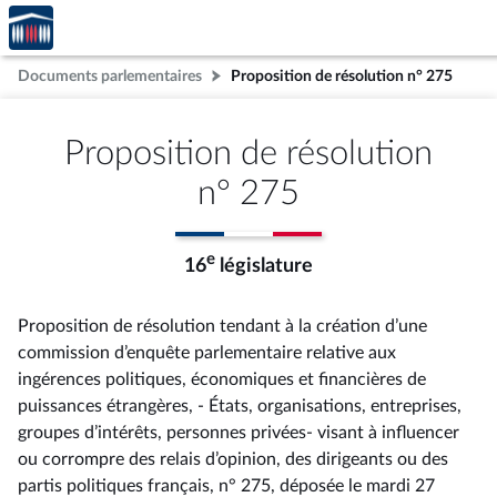
Accèder
Aller au contenu
Aller en bas de la page
à la
page
Documents parlementaires
Proposition de résolution n° 275
d'accueil
Proposition de résolution
n° 275
e
16
législature
Proposition de résolution tendant à la création d’une
commission d’enquête parlementaire relative aux
ingérences politiques, économiques et financières de
puissances étrangères, - États, organisations, entreprises,
groupes d’intérêts, personnes privées- visant à influencer
ou corrompre des relais d’opinion, des dirigeants ou des
partis politiques français, n° 275
, déposée le mardi 27